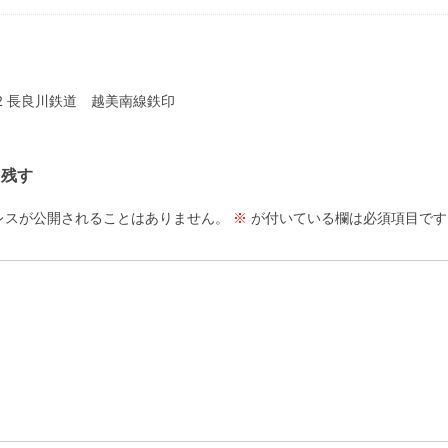
ーション
2 長良川鉄道 越美南線鉄印
を残す
レスが公開されることはありません。
※
が付いている欄は必須項目です