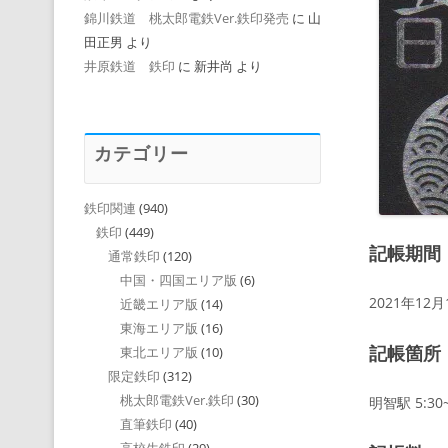
錦川鉄道 桃太郎電鉄Ver.鉄印発売
に
山
田正男
より
井原鉄道 鉄印
に
新井尚
より
カテゴリー
鉄印関連
(940)
鉄印
(449)
記帳期間
通常鉄印
(120)
中国・四国エリア版
(6)
2021年12
近畿エリア版
(14)
東海エリア版
(16)
記帳箇所
東北エリア版
(10)
限定鉄印
(312)
桃太郎電鉄Ver.鉄印
(30)
明智駅 5:30~
直筆鉄印
(40)