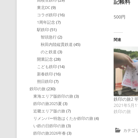
高校生鉄印
(29)
記帳料
東北DC
(9)
コラボ鉄印
(16)
500円
1周年記念
(7)
駅鉄印
(51)
智頭急行
(2)
関連
秋田内陸縦貫鉄道
(45)
のと鉄道
(3)
開業記念
(28)
こども鉄印
(14)
新春鉄印
(16)
朔日鉄印
(7)
鉄印の旅
(230)
東海エリア版鉄印の旅
(3)
鉄印の旅2 
鉄印の旅2025夏
(3)
2021年5月1
近畿エリア版の旅
(7)
鉄印の旅
リメンバー特急はくたか鉄印の旅
(4)
い鉄の日鉄印の旅
(3)
カテゴリ
鉄印の旅2026年春
(3)