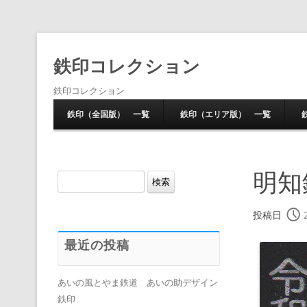
鉄印コレクション
鉄印コレクション
鉄印（全国版） 一覧
鉄印（エリア版） 一覧
明知
検
索:
投稿日
最近の投稿
あいの風とやま鉄道 あいの助デザイン
鉄印