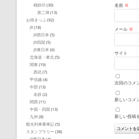
名前
※
桃鉄印
(30)
第二弾
(13)
お得きっぷ
(92)
JR
(18)
メール
※
JR西日本
(5)
JR四国
(5)
JR東日本
(6)
サイト
北海道・東北
(5)
関東
(19)
西武
(7)
甲信越
(4)
次回のコメ
中部
(13)
名鉄
(2)
新しいコメ
関西
(11)
中国・四国
(13)
新しい投稿
九州
(8)
観光列車乗車記
(5)
スタンプラリー
(38)