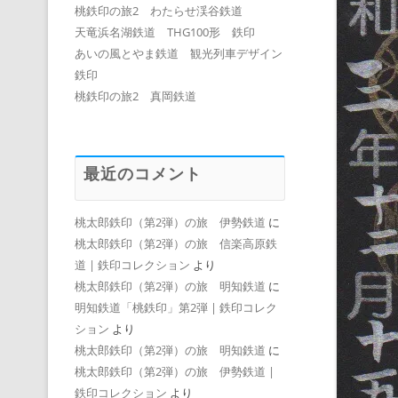
桃鉄印の旅2 わたらせ渓谷鉄道
天竜浜名湖鉄道 THG100形 鉄印
あいの風とやま鉄道 観光列車デザイン
鉄印
桃鉄印の旅2 真岡鉄道
最近のコメント
桃太郎鉄印（第2弾）の旅 伊勢鉄道
に
桃太郎鉄印（第2弾）の旅 信楽高原鉄
道 | 鉄印コレクション
より
桃太郎鉄印（第2弾）の旅 明知鉄道
に
明知鉄道「桃鉄印」第2弾 | 鉄印コレク
ション
より
桃太郎鉄印（第2弾）の旅 明知鉄道
に
桃太郎鉄印（第2弾）の旅 伊勢鉄道 |
鉄印コレクション
より