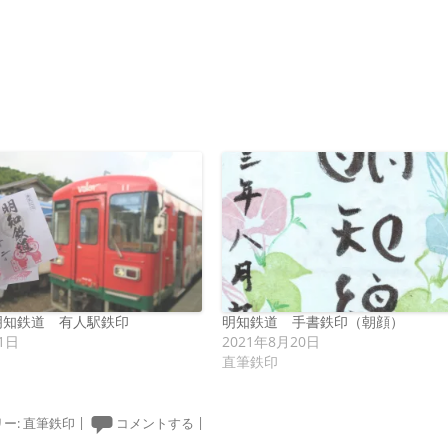
明知鉄道 有人駅鉄印
明知鉄道 手書鉄印（朝顔）
1日
2021年8月20日
直筆鉄印
ー:
直筆鉄印
|
コメントする
|