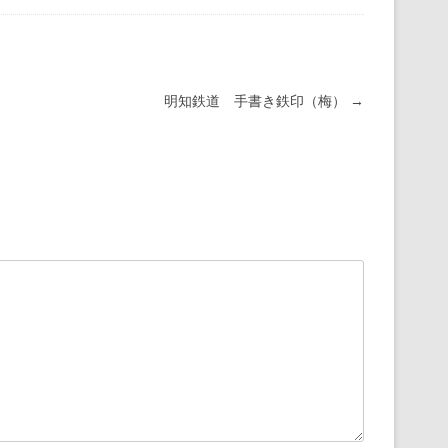
明知鉄道 手書き鉄印（梅）
→