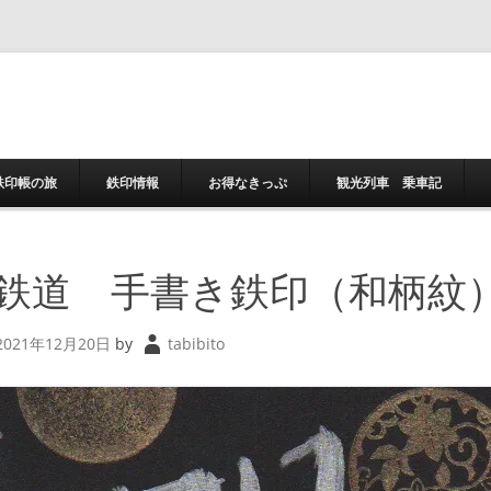
コンテンツへスキ
鉄印帳の旅
鉄印情報
お得なきっぷ
観光列車 乗車記
鉄道 手書き鉄印（和柄紋
2021年12月20日
by
tabibito