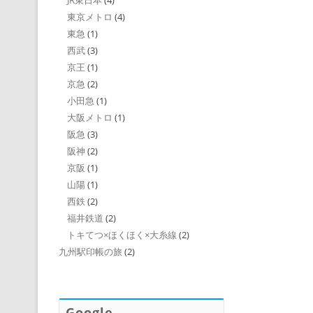
JR東日本
(4)
東京メトロ
(4)
東急
(1)
西武
(3)
京王
(1)
京急
(2)
小田急
(1)
大阪メトロ
(1)
阪急
(3)
阪神
(2)
京阪
(1)
山陽
(1)
西鉄
(2)
福井鉄道
(2)
トキてつ×ほくほく×大糸線
(2)
九州駅印帳の旅
(2)
Google