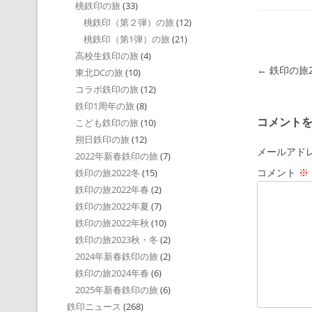
桃鉄印の旅
(33)
桃鉄印（第２弾）の旅
(12)
桃鉄印（第1弾）の旅
(21)
高校生鉄印の旅
(4)
投稿ナビゲ
←
鉄印の旅
東北DCの旅
(10)
コラボ鉄印の旅
(12)
鉄印1周年の旅
(8)
コメント
こども鉄印の旅
(10)
朔日鉄印の旅
(12)
メールアド
2022年新春鉄印の旅
(7)
コメント
※
鉄印の旅2022冬
(15)
鉄印の旅2022年春
(2)
鉄印の旅2022年夏
(7)
鉄印の旅2022年秋
(10)
鉄印の旅2023秋・冬
(2)
2024年新春鉄印の旅
(2)
鉄印の旅2024年春
(6)
2025年新春鉄印の旅
(6)
鉄印ニュース
(268)