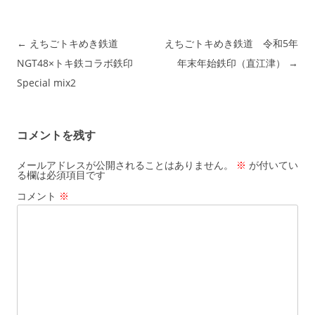
投稿ナビゲーション
←
えちごトキめき鉄道
えちごトキめき鉄道 令和5年
NGT48×トキ鉄コラボ鉄印
年末年始鉄印（直江津）
→
Special mix2
コメントを残す
メールアドレスが公開されることはありません。
※
が付いてい
る欄は必須項目です
コメント
※