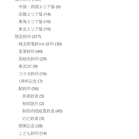
中国・四国エリア版
(6)
近畿エリア版
(14)
東海エリア版
(16)
東北エリア版
(10)
限定鉄印
(317)
桃太郎電鉄Ver.鉄印
(30)
直筆鉄印
(40)
高校生鉄印
(29)
東北DC
(9)
コラボ鉄印
(16)
1周年記念
(7)
駅鉄印
(56)
井原鉄道
(5)
智頭急行
(2)
秋田内陸縦貫鉄道
(45)
のと鉄道
(3)
開業記念
(28)
こども鉄印
(14)