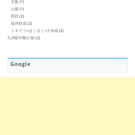
京阪
(1)
山陽
(1)
西鉄
(2)
福井鉄道
(2)
トキてつ×ほくほく×大糸線
(2)
九州駅印帳の旅
(2)
Google