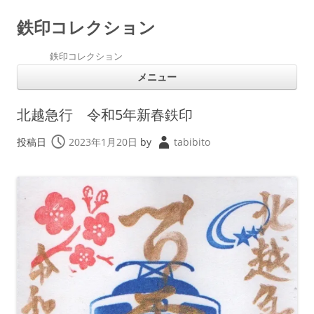
鉄印コレクション
鉄印コレクション
コ
メニュー
ン
テ
ン
ツ
北越急行 令和5年新春鉄印
へ
ス
キ
投稿日
2023年1月20日
by
tabibito
ッ
プ