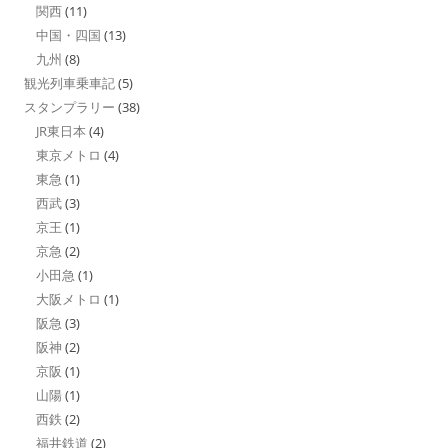
関西
(11)
中国・四国
(13)
九州
(8)
観光列車乗車記
(5)
スタンプラリー
(38)
JR東日本
(4)
東京メトロ
(4)
東急
(1)
西武
(3)
京王
(1)
京急
(2)
小田急
(1)
大阪メトロ
(1)
阪急
(3)
阪神
(2)
京阪
(1)
山陽
(1)
西鉄
(2)
福井鉄道
(2)