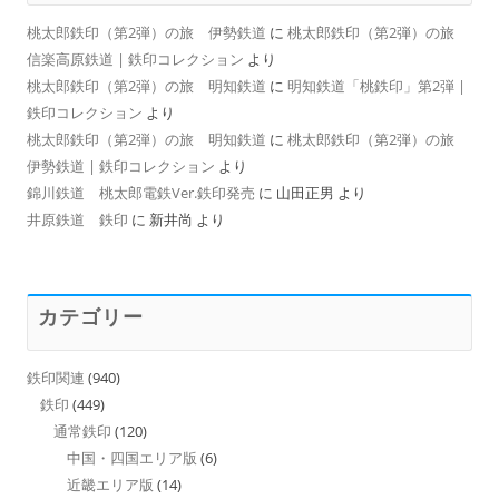
桃太郎鉄印（第2弾）の旅 伊勢鉄道
に
桃太郎鉄印（第2弾）の旅
信楽高原鉄道 | 鉄印コレクション
より
桃太郎鉄印（第2弾）の旅 明知鉄道
に
明知鉄道「桃鉄印」第2弾 |
鉄印コレクション
より
桃太郎鉄印（第2弾）の旅 明知鉄道
に
桃太郎鉄印（第2弾）の旅
伊勢鉄道 | 鉄印コレクション
より
錦川鉄道 桃太郎電鉄Ver.鉄印発売
に
山田正男
より
井原鉄道 鉄印
に
新井尚
より
カテゴリー
鉄印関連
(940)
鉄印
(449)
通常鉄印
(120)
中国・四国エリア版
(6)
近畿エリア版
(14)