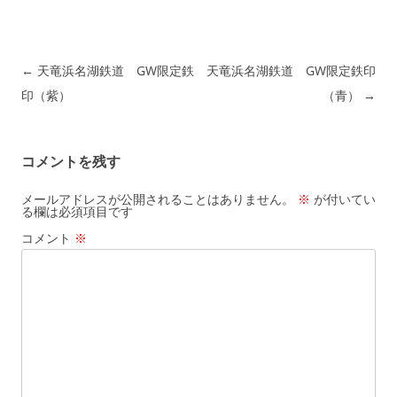
投稿ナビゲーション
←
天竜浜名湖鉄道 GW限定鉄
天竜浜名湖鉄道 GW限定鉄印
印（紫）
（青）
→
コメントを残す
メールアドレスが公開されることはありません。
※
が付いてい
る欄は必須項目です
コメント
※