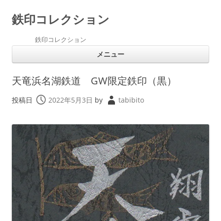
鉄印コレクション
鉄印コレクション
コ
メニュー
ン
テ
ン
ツ
天竜浜名湖鉄道 GW限定鉄印（黒）
へ
ス
キ
投稿日
2022年5月3日
by
tabibito
ッ
プ