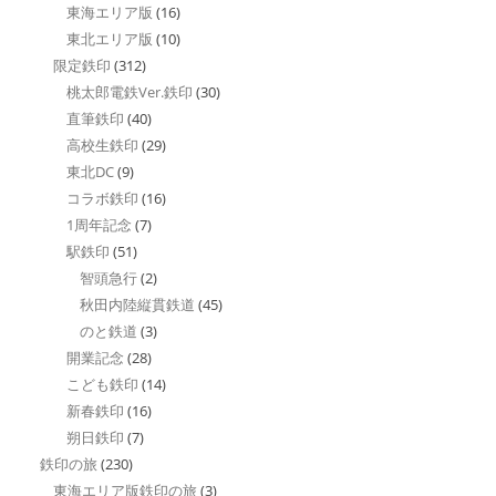
東海エリア版
(16)
東北エリア版
(10)
限定鉄印
(312)
桃太郎電鉄Ver.鉄印
(30)
直筆鉄印
(40)
高校生鉄印
(29)
東北DC
(9)
コラボ鉄印
(16)
1周年記念
(7)
駅鉄印
(51)
智頭急行
(2)
秋田内陸縦貫鉄道
(45)
のと鉄道
(3)
開業記念
(28)
こども鉄印
(14)
新春鉄印
(16)
朔日鉄印
(7)
鉄印の旅
(230)
東海エリア版鉄印の旅
(3)