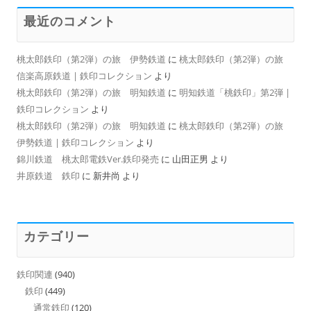
最近のコメント
桃太郎鉄印（第2弾）の旅 伊勢鉄道
に
桃太郎鉄印（第2弾）の旅
信楽高原鉄道 | 鉄印コレクション
より
桃太郎鉄印（第2弾）の旅 明知鉄道
に
明知鉄道「桃鉄印」第2弾 |
鉄印コレクション
より
桃太郎鉄印（第2弾）の旅 明知鉄道
に
桃太郎鉄印（第2弾）の旅
伊勢鉄道 | 鉄印コレクション
より
錦川鉄道 桃太郎電鉄Ver.鉄印発売
に
山田正男
より
井原鉄道 鉄印
に
新井尚
より
カテゴリー
鉄印関連
(940)
鉄印
(449)
通常鉄印
(120)