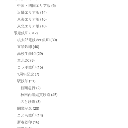
中国・四国エリア版
(6)
近畿エリア版
(14)
東海エリア版
(16)
東北エリア版
(10)
限定鉄印
(312)
桃太郎電鉄Ver.鉄印
(30)
直筆鉄印
(40)
高校生鉄印
(29)
東北DC
(9)
コラボ鉄印
(16)
1周年記念
(7)
駅鉄印
(51)
智頭急行
(2)
秋田内陸縦貫鉄道
(45)
のと鉄道
(3)
開業記念
(28)
こども鉄印
(14)
新春鉄印
(16)