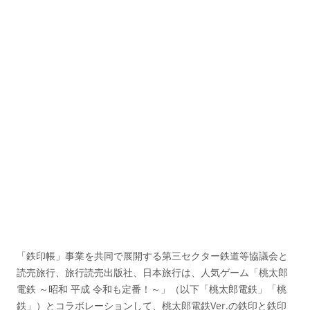
「鉄印帳」事業を共同で展開する第三セクター鉄道等協議会と
読売旅行、旅行読売出版社、日本旅行は、人気ゲーム「桃太郎
電鉄 ～昭和 平成 令和も定番！～」（以下「桃太郎電鉄」「桃
鉄」）とコラボレーションして、桃太郎電鉄Ver.の鉄印と鉄印