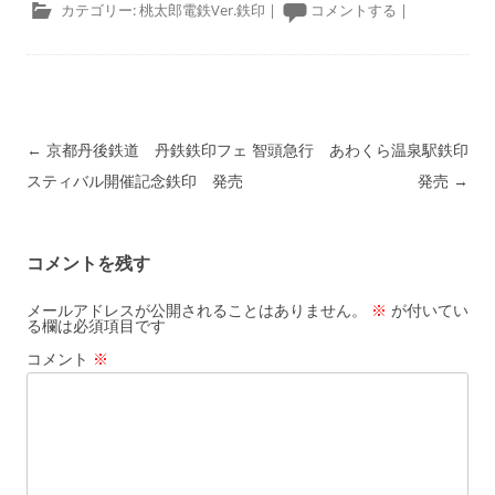
カテゴリー:
桃太郎電鉄Ver.鉄印
|
コメントする
|
投稿ナビゲーション
←
京都丹後鉄道 丹鉄鉄印フェ
智頭急行 あわくら温泉駅鉄印
スティバル開催記念鉄印 発売
発売
→
コメントを残す
メールアドレスが公開されることはありません。
※
が付いてい
る欄は必須項目です
コメント
※