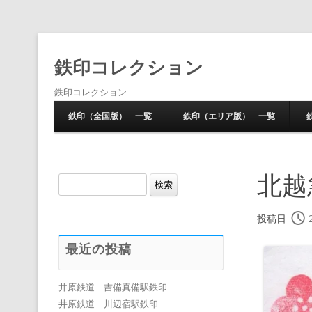
鉄印コレクション
鉄印コレクション
鉄印（全国版） 一覧
鉄印（エリア版） 一覧
北越
検
索:
投稿日
最近の投稿
井原鉄道 吉備真備駅鉄印
井原鉄道 川辺宿駅鉄印