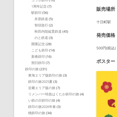
コラボ鉄印
(16)
1周年記念
(7)
販売場所
駅鉄印
(56)
井原鉄道
(5)
十日町駅
智頭急行
(2)
秋田内陸縦貫鉄道
(45)
発売価格
のと鉄道
(3)
開業記念
(28)
500円(税込)
こども鉄印
(14)
新春鉄印
(16)
ポスター
朔日鉄印
(7)
鉄印の旅
(231)
東海エリア版鉄印の旅
(3)
鉄印の旅2025夏
(3)
近畿エリア版の旅
(7)
リメンバー特急はくたか鉄印の旅
(4)
い鉄の日鉄印の旅
(4)
鉄印の旅2026年春
(3)
桃鉄印の旅
(34)