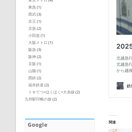
東京メトロ
(4)
東急
(1)
西武
(3)
京王
(1)
京急
(2)
小田急
(1)
大阪メトロ
(1)
阪急
(3)
阪神
(2)
京阪
(1)
山陽
(1)
西鉄
(2)
福井鉄道
(2)
トキてつ×ほくほく×大糸線
(2)
九州駅印帳の旅
(2)
関連
Google