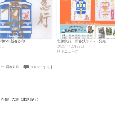
令和5年新春鉄印
北越急行 新春鉄印2026 発売
0日
2025年12月22日
鉄印ニュース
ー:
新春鉄印
|
コメントする
|
ーション
 新春鉄印の旅（北越急行）