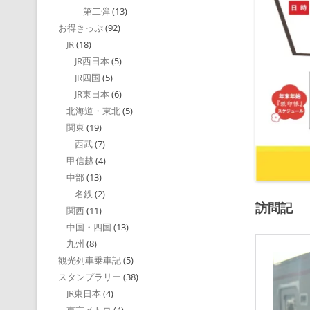
第二弾
(13)
お得きっぷ
(92)
JR
(18)
JR西日本
(5)
JR四国
(5)
JR東日本
(6)
北海道・東北
(5)
関東
(19)
西武
(7)
甲信越
(4)
中部
(13)
名鉄
(2)
訪問記
関西
(11)
中国・四国
(13)
九州
(8)
観光列車乗車記
(5)
スタンプラリー
(38)
JR東日本
(4)