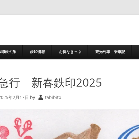
コンテンツへスキ
鉄印帳の旅
鉄印情報
お得なきっぷ
観光列車 乗車記
急行 新春鉄印2025
2025年2月17日
by
tabibito