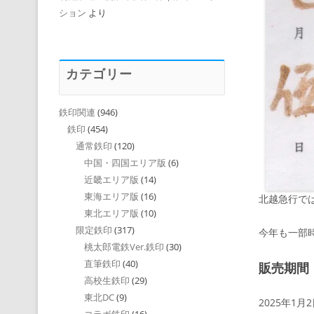
ション
より
カテゴリー
鉄印関連
(946)
鉄印
(454)
通常鉄印
(120)
中国・四国エリア版
(6)
近畿エリア版
(14)
東海エリア版
(16)
北越急行で
東北エリア版
(10)
限定鉄印
(317)
今年も一部
桃太郎電鉄Ver.鉄印
(30)
直筆鉄印
(40)
販売期間
高校生鉄印
(29)
東北DC
(9)
2025年1月2