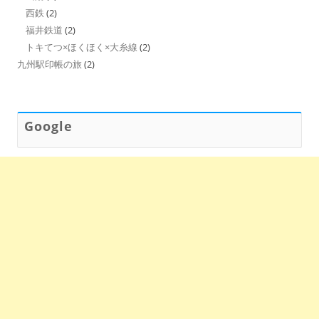
西鉄
(2)
福井鉄道
(2)
トキてつ×ほくほく×大糸線
(2)
九州駅印帳の旅
(2)
Google