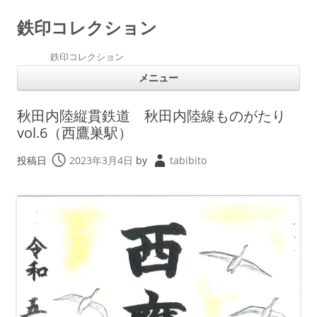
鉄印コレクション
鉄印コレクション
コ
メニュー
ン
テ
ン
ツ
秋田内陸縦貫鉄道 秋田内陸線ものがたり
へ
ス
vol.6（西鷹巣駅）
キ
ッ
プ
投稿日
2023年3月4日
by
tabibito