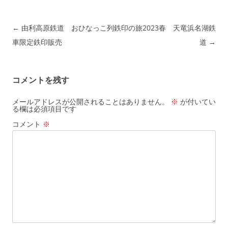
投稿ナビゲーション
←
由利高原鉄道 おひなっこ列
鉄印の旅2023春 天竜浜名湖鉄
車限定鉄印販売
道
→
コメントを残す
メールアドレスが公開されることはありません。
※
が付いてい
る欄は必須項目です
コメント
※