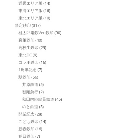
近畿エリア版
(14)
東海エリア版
(16)
東北エリア版
(10)
限定鉄印
(317)
桃太郎電鉄Ver.鉄印
(30)
直筆鉄印
(40)
高校生鉄印
(29)
東北DC
(9)
コラボ鉄印
(16)
1周年記念
(7)
駅鉄印
(56)
井原鉄道
(5)
智頭急行
(2)
秋田内陸縦貫鉄道
(45)
のと鉄道
(3)
開業記念
(28)
こども鉄印
(14)
新春鉄印
(16)
朔日鉄印
(7)