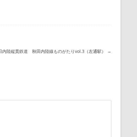
田内陸縦貫鉄道 秋田内陸線ものがたりvol.3（左通駅）
→