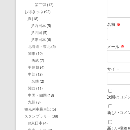
第二弾
(13)
お得きっぷ
(92)
JR
(18)
名前
※
JR西日本
(5)
JR四国
(5)
JR東日本
(6)
メール
※
北海道・東北
(5)
関東
(19)
西武
(7)
甲信越
(4)
サイト
中部
(13)
名鉄
(2)
関西
(11)
中国・四国
(13)
次回のコメ
九州
(8)
観光列車乗車記
(5)
新しいコメ
スタンプラリー
(38)
JR東日本
(4)
新しい投稿