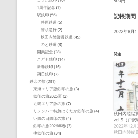
コラボ鉄印
(16)
300円
1周年記念
(7)
駅鉄印
(56)
記帳期間
井原鉄道
(5)
智頭急行
(2)
2022年8月
秋田内陸縦貫鉄道
(45)
のと鉄道
(3)
開業記念
(28)
関連
こども鉄印
(14)
新春鉄印
(16)
朔日鉄印
(7)
鉄印の旅
(231)
東海エリア版鉄印の旅
(3)
鉄印の旅2025夏
(3)
近畿エリア版の旅
(7)
リメンバー特急はくたか鉄印の旅
(4)
秋田内陸縦
い鉄の日鉄印の旅
(4)
vol.5（戸
2022年12月
鉄印の旅2026年春
(3)
秋田内陸縦
桃鉄印の旅
(34)