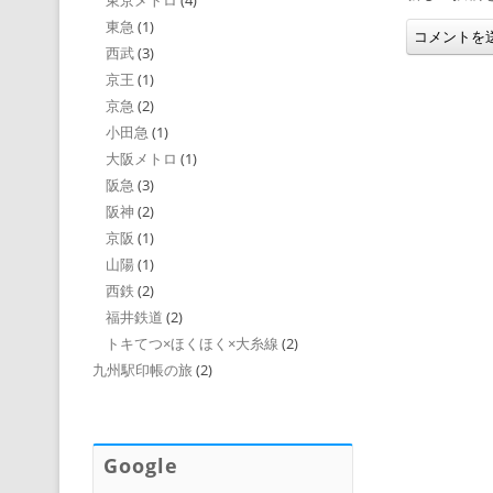
東京メトロ
(4)
東急
(1)
西武
(3)
京王
(1)
京急
(2)
小田急
(1)
大阪メトロ
(1)
阪急
(3)
阪神
(2)
京阪
(1)
山陽
(1)
西鉄
(2)
福井鉄道
(2)
トキてつ×ほくほく×大糸線
(2)
九州駅印帳の旅
(2)
Google