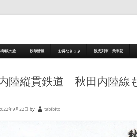
コンテンツへスキ
鉄印帳の旅
鉄印情報
お得なきっぷ
観光列車 乗車記
内陸縦貫鉄道 秋田内陸線もの
2022年9月22日
by
tabibito