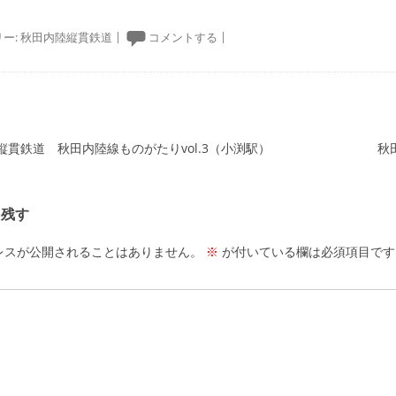
ー:
秋田内陸縦貫鉄道
|
コメントする
|
ーション
貫鉄道 秋田内陸線ものがたりvol.3（小渕駅）
秋
を残す
レスが公開されることはありません。
※
が付いている欄は必須項目です