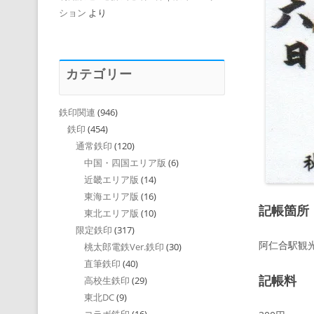
ション
より
カテゴリー
鉄印関連
(946)
鉄印
(454)
通常鉄印
(120)
中国・四国エリア版
(6)
近畿エリア版
(14)
東海エリア版
(16)
記帳箇所
東北エリア版
(10)
限定鉄印
(317)
阿仁合駅観光案
桃太郎電鉄Ver.鉄印
(30)
直筆鉄印
(40)
記帳料
高校生鉄印
(29)
東北DC
(9)