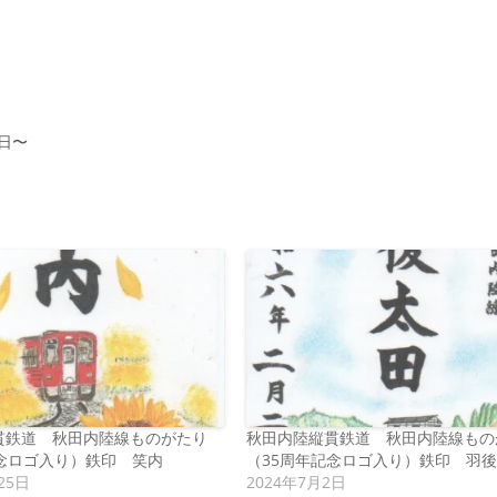
1日〜
貫鉄道 秋田内陸線ものがたり
秋田内陸縦貫鉄道 秋田内陸線もの
記念ロゴ入り）鉄印 笑内
（35周年記念ロゴ入り）鉄印 羽
25日
2024年7月2日