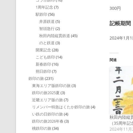
コラボ鉄印
(16)
1周年記念
(7)
300円
駅鉄印
(56)
井原鉄道
(5)
記帳期間
智頭急行
(2)
秋田内陸縦貫鉄道
(45)
2024年1月
のと鉄道
(3)
開業記念
(28)
こども鉄印
(14)
関連
新春鉄印
(16)
朔日鉄印
(7)
鉄印の旅
(231)
東海エリア版鉄印の旅
(3)
鉄印の旅2025夏
(3)
近畿エリア版の旅
(7)
リメンバー特急はくたか鉄印の旅
(4)
い鉄の日鉄印の旅
(4)
秋田内陸縦
鉄印の旅2026年春
(3)
（35周年
桃鉄印の旅
(34)
2024年11月