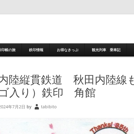
コンテンツへスキ
鉄印帳の旅
鉄印情報
お得なきっぷ
観光列車 乗車記
内陸縦貫鉄道 秋田内陸線も
ゴ入り）鉄印 角館
2024年7月2日
by
tabibito