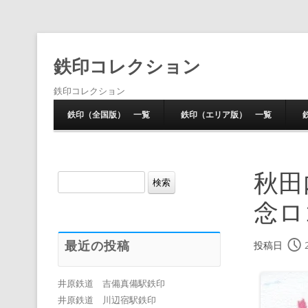
鉄印コレクション
鉄印コレクション
鉄印（全国版） 一覧
鉄印（エリア版） 一覧
秋田
検
索:
念ロ
最近の投稿
投稿日
井原鉄道 吉備真備駅鉄印
井原鉄道 川辺宿駅鉄印