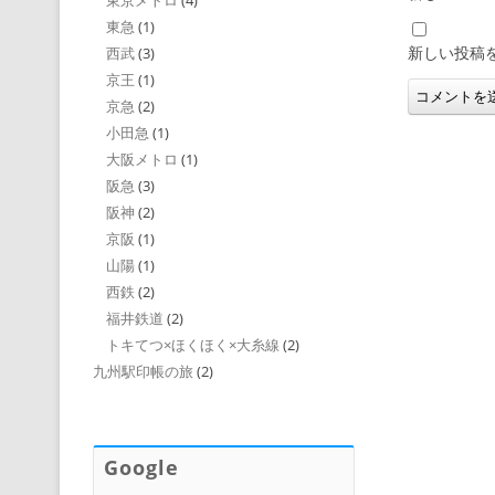
東京メトロ
(4)
東急
(1)
新しい投稿
西武
(3)
京王
(1)
京急
(2)
小田急
(1)
大阪メトロ
(1)
阪急
(3)
阪神
(2)
京阪
(1)
山陽
(1)
西鉄
(2)
福井鉄道
(2)
トキてつ×ほくほく×大糸線
(2)
九州駅印帳の旅
(2)
Google