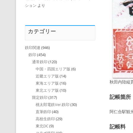
ション
より
カテゴリー
鉄印関連
(946)
鉄印
(454)
通常鉄印
(120)
中国・四国エリア版
(6)
近畿エリア版
(14)
秋田内陸縦
東海エリア版
(16)
東北エリア版
(10)
記帳箇所
限定鉄印
(317)
桃太郎電鉄Ver.鉄印
(30)
阿仁合駅観光案
直筆鉄印
(40)
高校生鉄印
(29)
記帳料
東北DC
(9)