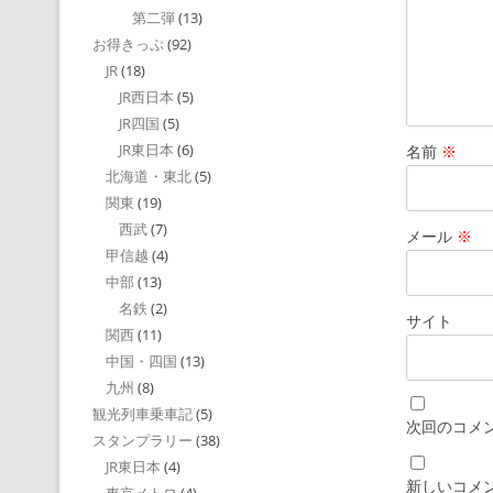
第二弾
(13)
お得きっぷ
(92)
JR
(18)
JR西日本
(5)
JR四国
(5)
JR東日本
(6)
名前
※
北海道・東北
(5)
関東
(19)
西武
(7)
メール
※
甲信越
(4)
中部
(13)
名鉄
(2)
サイト
関西
(11)
中国・四国
(13)
九州
(8)
観光列車乗車記
(5)
次回のコメ
スタンプラリー
(38)
JR東日本
(4)
新しいコメ