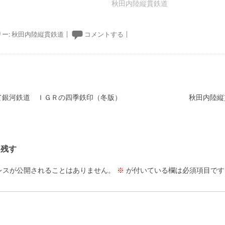
秋田内陸縦貫鉄道
ー:
秋田内陸縦貫鉄道
|
コメントする
|
ーション
わて銀河鉄道 ＩＧＲの四季鉄印（冬版）
秋田内陸縦
を残す
レスが公開されることはありません。
※
が付いている欄は必須項目です