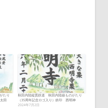
がたり
秋田内陸縦貫鉄道 秋田内陸線ものがたり
後太田
（35周年記念ロゴ入り）鉄印 西明神
2024年7月2日