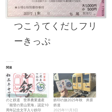
つこうてくだしフリ
ーきっぷ
関連
のと鉄道 世界農業遺産
鉄印の旅2025年秋 井原
「能登の里山里海」認定10
鉄道
周年記念文字入り鉄印
2025年11月3日