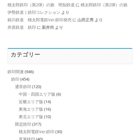
桃太郎鉄印（第2弾）の旅 明知鉄道
に
桃太郎鉄印（第2弾）の旅
伊勢鉄道 | 鉄印コレクション
より
錦川鉄道 桃太郎電鉄Ver.鉄印発売
に
山田正男
より
井原鉄道 鉄印
に
新井尚
より
カテゴリー
鉄印関連
(946)
鉄印
(454)
通常鉄印
(120)
中国・四国エリア版
(6)
近畿エリア版
(14)
東海エリア版
(16)
東北エリア版
(10)
限定鉄印
(317)
桃太郎電鉄Ver.鉄印
(30)
直筆鉄印
(40)