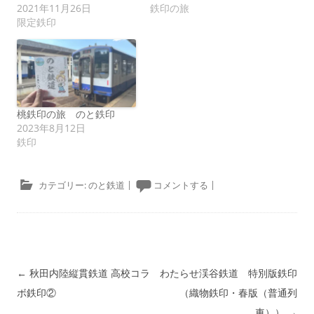
2021年11月26日
鉄印の旅
限定鉄印
桃鉄印の旅 のと鉄印
2023年8月12日
鉄印
カテゴリー:
のと鉄道
|
コメントする
|
投稿ナビゲーション
←
秋田内陸縦貫鉄道 高校コラ
わたらせ渓谷鉄道 特別版鉄印
ボ鉄印②
（織物鉄印・春版（普通列
車））
→