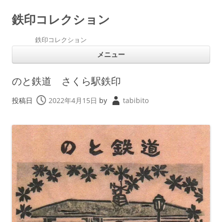
鉄印コレクション
鉄印コレクション
コ
メニュー
ン
テ
ン
ツ
のと鉄道 さくら駅鉄印
へ
ス
キ
投稿日
2022年4月15日
by
tabibito
ッ
プ