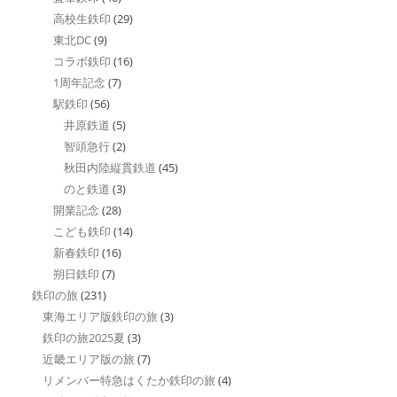
高校生鉄印
(29)
東北DC
(9)
コラボ鉄印
(16)
1周年記念
(7)
駅鉄印
(56)
井原鉄道
(5)
智頭急行
(2)
秋田内陸縦貫鉄道
(45)
のと鉄道
(3)
開業記念
(28)
こども鉄印
(14)
新春鉄印
(16)
朔日鉄印
(7)
鉄印の旅
(231)
東海エリア版鉄印の旅
(3)
鉄印の旅2025夏
(3)
近畿エリア版の旅
(7)
リメンバー特急はくたか鉄印の旅
(4)