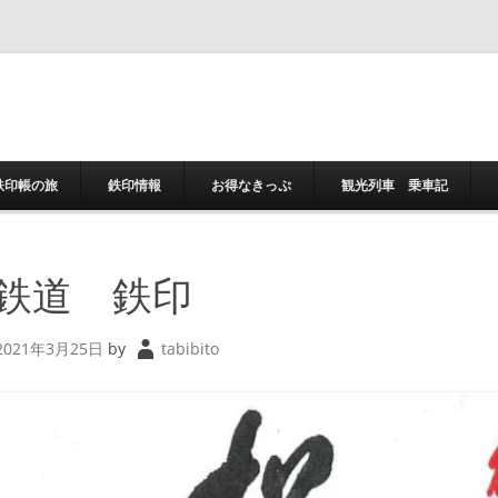
コンテンツへスキ
鉄印帳の旅
鉄印情報
お得なきっぷ
観光列車 乗車記
鉄道 鉄印
2021年3月25日
by
tabibito