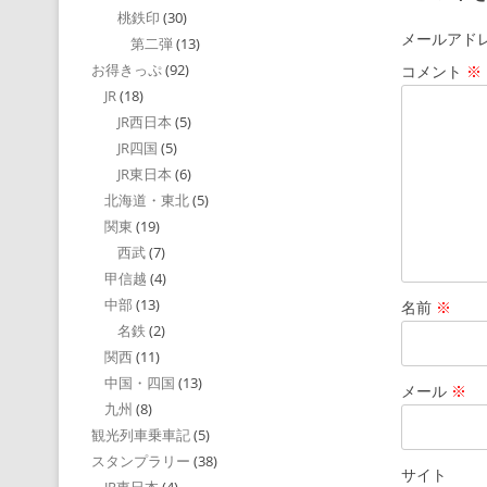
桃鉄印
(30)
メールアド
第二弾
(13)
お得きっぷ
(92)
コメント
※
JR
(18)
JR西日本
(5)
JR四国
(5)
JR東日本
(6)
北海道・東北
(5)
関東
(19)
西武
(7)
甲信越
(4)
中部
(13)
名前
※
名鉄
(2)
関西
(11)
中国・四国
(13)
メール
※
九州
(8)
観光列車乗車記
(5)
スタンプラリー
(38)
サイト