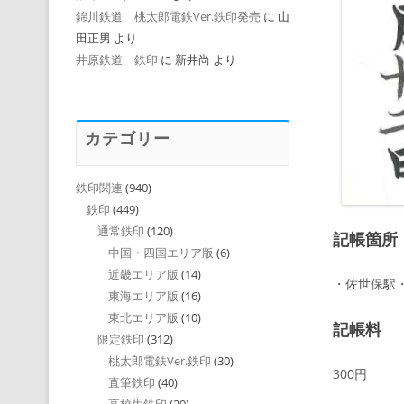
錦川鉄道 桃太郎電鉄Ver.鉄印発売
に
山
田正男
より
井原鉄道 鉄印
に
新井尚
より
カテゴリー
鉄印関連
(940)
鉄印
(449)
通常鉄印
(120)
記帳箇所
中国・四国エリア版
(6)
近畿エリア版
(14)
・佐世保駅
東海エリア版
(16)
東北エリア版
(10)
記帳料
限定鉄印
(312)
桃太郎電鉄Ver.鉄印
(30)
300円
直筆鉄印
(40)