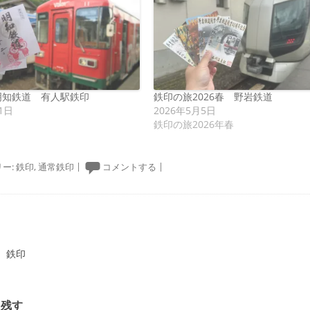
明知鉄道 有人駅鉄印
鉄印の旅2026春 野岩鉄道
1日
2026年5月5日
鉄印の旅2026年春
ー:
鉄印
,
通常鉄印
|
コメントする
|
ーション
 鉄印
を残す