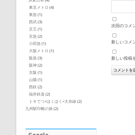
JR東日本
(4)
東京メトロ
(4)
東急
(1)
西武
(3)
次回のコメ
京王
(1)
京急
(2)
新しいコメ
小田急
(1)
大阪メトロ
(1)
新しい投稿
阪急
(3)
阪神
(2)
京阪
(1)
山陽
(1)
西鉄
(2)
福井鉄道
(2)
トキてつ×ほくほく×大糸線
(2)
九州駅印帳の旅
(2)
Google