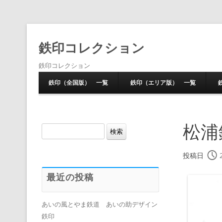
鉄印コレクション
鉄印コレクション
鉄印（全国版） 一覧
鉄印（エリア版） 一覧
松浦
検
索:
投稿日
最近の投稿
あいの風とやま鉄道 あいの助デザイン
鉄印