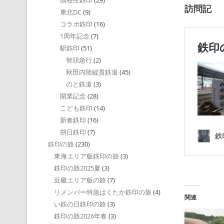
高校生鉄印
(29)
訪問記
東北DC
(9)
コラボ鉄印
(16)
1周年記念
(7)
駅鉄印
(51)
智頭急行
(2)
秋田内陸縦貫鉄道
(45)
のと鉄道
(3)
開業記念
(28)
こども鉄印
(14)
新春鉄印
(16)
朔日鉄印
(7)
鉄印の旅
(230)
東海エリア版鉄印の旅
(3)
鉄印の旅2025夏
(3)
近畿エリア版の旅
(7)
リメンバー特急はくたか鉄印の旅
(4)
関連
い鉄の日鉄印の旅
(3)
鉄印の旅2026年春
(3)