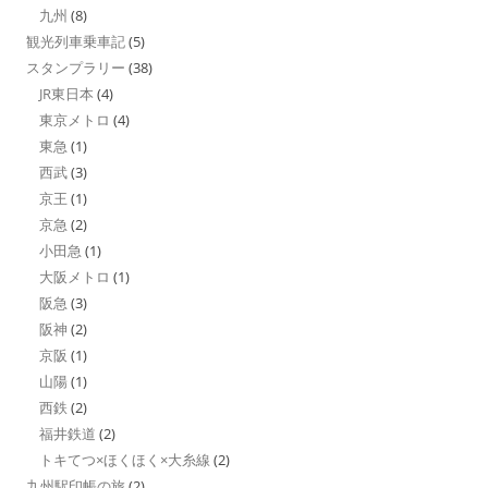
九州
(8)
観光列車乗車記
(5)
スタンプラリー
(38)
JR東日本
(4)
東京メトロ
(4)
東急
(1)
西武
(3)
京王
(1)
京急
(2)
小田急
(1)
大阪メトロ
(1)
阪急
(3)
阪神
(2)
京阪
(1)
山陽
(1)
西鉄
(2)
福井鉄道
(2)
トキてつ×ほくほく×大糸線
(2)
九州駅印帳の旅
(2)