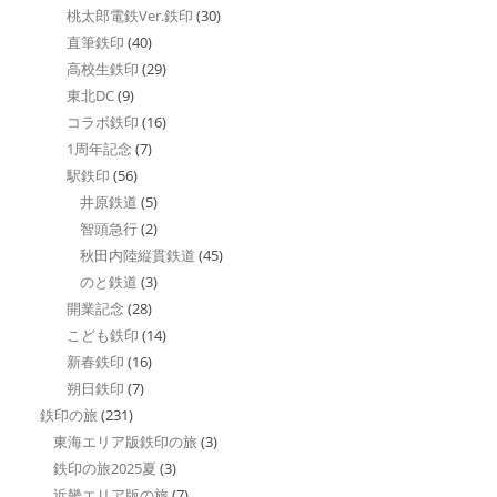
桃太郎電鉄Ver.鉄印
(30)
直筆鉄印
(40)
高校生鉄印
(29)
東北DC
(9)
コラボ鉄印
(16)
1周年記念
(7)
駅鉄印
(56)
井原鉄道
(5)
智頭急行
(2)
秋田内陸縦貫鉄道
(45)
のと鉄道
(3)
開業記念
(28)
こども鉄印
(14)
新春鉄印
(16)
朔日鉄印
(7)
鉄印の旅
(231)
東海エリア版鉄印の旅
(3)
鉄印の旅2025夏
(3)
近畿エリア版の旅
(7)