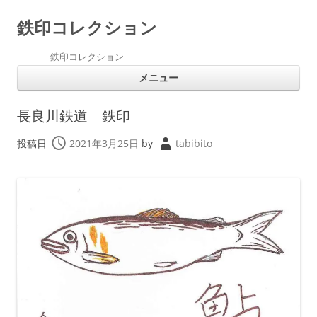
鉄印コレクション
鉄印コレクション
コ
メニュー
ン
テ
ン
ツ
長良川鉄道 鉄印
へ
ス
キ
投稿日
2021年3月25日
by
tabibito
ッ
プ