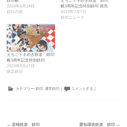
鉄印帳
えちごトキめき鉄道 鉄印
2020年6月24日
帳3周年記念特別鉄印 発売
鉄印の旅
2023年7月7日
鉄印ニュース
えちごトキめき鉄道 鉄印
帳3周年記念特別鉄印
2023年8月27日
限定鉄印
カテゴリー:
鉄印
,
通常鉄印
|
コメントする
|
投稿ナビゲーション
←
若桜鉄道 鉄印
愛知環状鉄道 鉄印
→