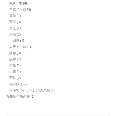
JR東日本
(4)
東京メトロ
(4)
東急
(1)
西武
(3)
京王
(1)
京急
(2)
小田急
(1)
大阪メトロ
(1)
阪急
(3)
阪神
(2)
京阪
(1)
山陽
(1)
西鉄
(2)
福井鉄道
(2)
トキてつ×ほくほく×大糸線
(2)
九州駅印帳の旅
(2)