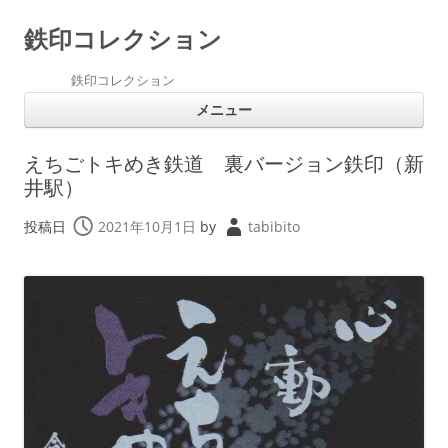
鉄印コレクション
鉄印コレクション
コ
メニュー
ン
テ
ン
ツ
えちごトキめき鉄道 裏バージョン鉄印（新
へ
ス
井駅）
キ
ッ
プ
投稿日
2021年10月1日
by
tabibito