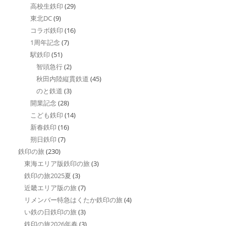
高校生鉄印
(29)
東北DC
(9)
コラボ鉄印
(16)
1周年記念
(7)
駅鉄印
(51)
智頭急行
(2)
秋田内陸縦貫鉄道
(45)
のと鉄道
(3)
開業記念
(28)
こども鉄印
(14)
新春鉄印
(16)
朔日鉄印
(7)
鉄印の旅
(230)
東海エリア版鉄印の旅
(3)
鉄印の旅2025夏
(3)
近畿エリア版の旅
(7)
リメンバー特急はくたか鉄印の旅
(4)
い鉄の日鉄印の旅
(3)
鉄印の旅2026年春
(3)