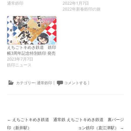
通常鉄印
2022年1月7日
2022年新春鉄印の旅
えちごトキめき鉄道 鉄印
帳3周年記念特別鉄印 発売
2023年7月7日
鉄印ニュース
カテゴリー:
通常鉄印
|
コメントする
|
投稿ナビゲーション
←
えちごトキめき鉄道 通常鉄
えちごトキめき鉄道 裏バージ
印（新井駅）
ョン鉄印（直江津駅）
→