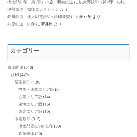
桃太郎鉄印（第2弾）の旅 明知鉄道
に
桃太郎鉄印（第2弾）の旅
伊勢鉄道 | 鉄印コレクション
より
錦川鉄道 桃太郎電鉄Ver.鉄印発売
に
山田正男
より
井原鉄道 鉄印
に
新井尚
より
カテゴリー
鉄印関連
(940)
鉄印
(449)
通常鉄印
(120)
中国・四国エリア版
(6)
近畿エリア版
(14)
東海エリア版
(16)
東北エリア版
(10)
限定鉄印
(312)
桃太郎電鉄Ver.鉄印
(30)
直筆鉄印
(40)