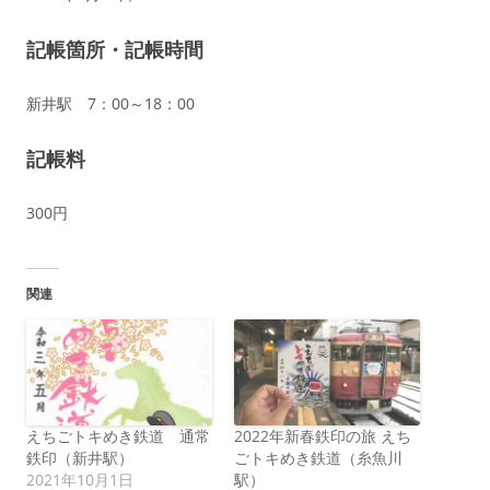
記帳箇所・記帳時間
新井駅 7：00～18：00
記帳料
300円
関連
えちごトキめき鉄道 通常
2022年新春鉄印の旅 えち
鉄印（新井駅）
ごトキめき鉄道（糸魚川
2021年10月1日
駅）