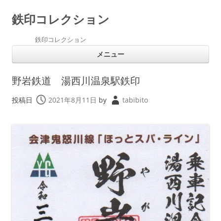
鉄印コレクション
鉄印コレクション
コ
メニュー
ン
テ
ン
ツ
野岩鉄道 湯西川温泉駅鉄印
へ
ス
キ
投稿日
2021年8月11日
by
tabibito
ッ
プ