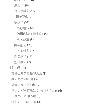
東北DC
(9)
コラボ鉄印
(16)
1周年記念
(7)
駅鉄印
(51)
智頭急行
(2)
秋田内陸縦貫鉄道
(45)
のと鉄道
(3)
開業記念
(28)
こども鉄印
(14)
新春鉄印
(16)
朔日鉄印
(7)
鉄印の旅
(230)
東海エリア版鉄印の旅
(3)
鉄印の旅2025夏
(3)
近畿エリア版の旅
(7)
リメンバー特急はくたか鉄印の旅
(4)
い鉄の日鉄印の旅
(3)
鉄印の旅2026年春
(3)