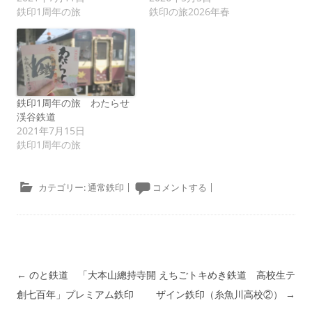
鉄印1周年の旅
鉄印の旅2026年春
鉄印1周年の旅 わたらせ
渓谷鉄道
2021年7月15日
鉄印1周年の旅
カテゴリー:
通常鉄印
|
コメントする
|
投稿ナビゲーション
←
のと鉄道 「大本山總持寺開
えちごトキめき鉄道 高校生テ
創七百年」プレミアム鉄印
ザイン鉄印（糸魚川高校②）
→