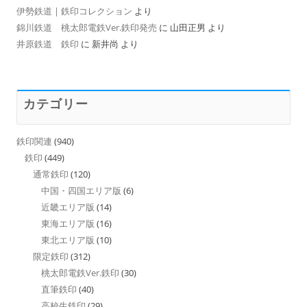
伊勢鉄道 | 鉄印コレクション
より
錦川鉄道 桃太郎電鉄Ver.鉄印発売
に
山田正男
より
井原鉄道 鉄印
に
新井尚
より
カテゴリー
鉄印関連
(940)
鉄印
(449)
通常鉄印
(120)
中国・四国エリア版
(6)
近畿エリア版
(14)
東海エリア版
(16)
東北エリア版
(10)
限定鉄印
(312)
桃太郎電鉄Ver.鉄印
(30)
直筆鉄印
(40)
高校生鉄印
(29)