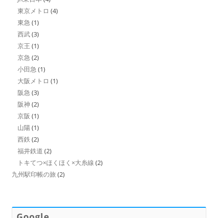
東京メトロ
(4)
東急
(1)
西武
(3)
京王
(1)
京急
(2)
小田急
(1)
大阪メトロ
(1)
阪急
(3)
阪神
(2)
京阪
(1)
山陽
(1)
西鉄
(2)
福井鉄道
(2)
トキてつ×ほくほく×大糸線
(2)
九州駅印帳の旅
(2)
Google