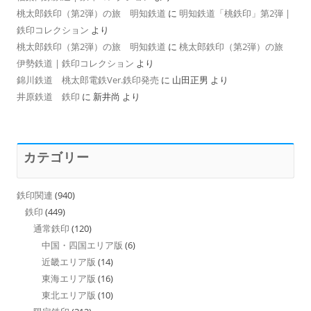
桃太郎鉄印（第2弾）の旅 明知鉄道
に
明知鉄道「桃鉄印」第2弾 |
鉄印コレクション
より
桃太郎鉄印（第2弾）の旅 明知鉄道
に
桃太郎鉄印（第2弾）の旅
伊勢鉄道 | 鉄印コレクション
より
錦川鉄道 桃太郎電鉄Ver.鉄印発売
に
山田正男
より
井原鉄道 鉄印
に
新井尚
より
カテゴリー
鉄印関連
(940)
鉄印
(449)
通常鉄印
(120)
中国・四国エリア版
(6)
近畿エリア版
(14)
東海エリア版
(16)
東北エリア版
(10)