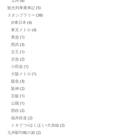
九州
(8)
観光列車乗車記
(5)
スタンプラリー
(38)
JR東日本
(4)
東京メトロ
(4)
東急
(1)
西武
(3)
京王
(1)
京急
(2)
小田急
(1)
大阪メトロ
(1)
阪急
(3)
阪神
(2)
京阪
(1)
山陽
(1)
西鉄
(2)
福井鉄道
(2)
トキてつ×ほくほく×大糸線
(2)
九州駅印帳の旅
(2)