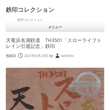
鉄印コレクション
鉄印コレクション
コ
メニュー
ン
テ
ン
ツ
天竜浜名湖鉄道 TH3501「スローライフト
へ
ス
レイン引退記念」鉄印
キ
ッ
プ
投稿日
2021年5月23日
by
tabibito