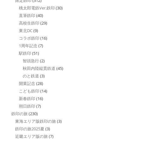
限定鉄印
(312)
桃太郎電鉄Ver.鉄印
(30)
直筆鉄印
(40)
高校生鉄印
(29)
東北DC
(9)
コラボ鉄印
(16)
1周年記念
(7)
駅鉄印
(51)
智頭急行
(2)
秋田内陸縦貫鉄道
(45)
のと鉄道
(3)
開業記念
(28)
こども鉄印
(14)
新春鉄印
(16)
朔日鉄印
(7)
鉄印の旅
(230)
東海エリア版鉄印の旅
(3)
鉄印の旅2025夏
(3)
近畿エリア版の旅
(7)