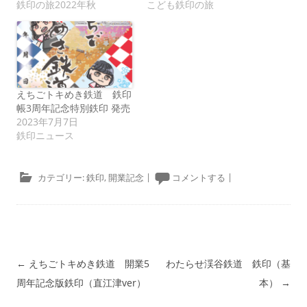
鉄印の旅2022年秋
こども鉄印の旅
えちごトキめき鉄道 鉄印
帳3周年記念特別鉄印 発売
2023年7月7日
鉄印ニュース
カテゴリー:
鉄印
,
開業記念
|
コメントする
|
投稿ナビゲーション
←
えちごトキめき鉄道 開業5
わたらせ渓谷鉄道 鉄印（基
周年記念版鉄印（直江津ver）
本）
→