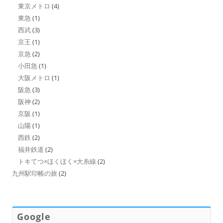
東京メトロ
(4)
東急
(1)
西武
(3)
京王
(1)
京急
(2)
小田急
(1)
大阪メトロ
(1)
阪急
(3)
阪神
(2)
京阪
(1)
山陽
(1)
西鉄
(2)
福井鉄道
(2)
トキてつ×ほくほく×大糸線
(2)
九州駅印帳の旅
(2)
Google