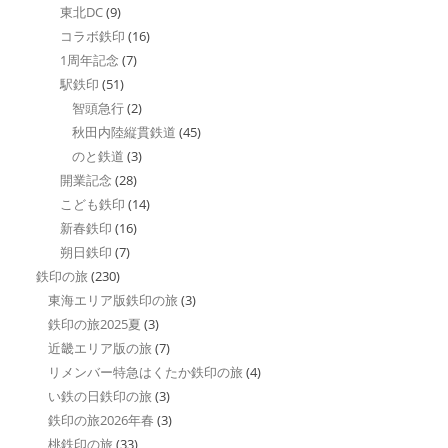
東北DC
(9)
コラボ鉄印
(16)
1周年記念
(7)
駅鉄印
(51)
智頭急行
(2)
秋田内陸縦貫鉄道
(45)
のと鉄道
(3)
開業記念
(28)
こども鉄印
(14)
新春鉄印
(16)
朔日鉄印
(7)
鉄印の旅
(230)
東海エリア版鉄印の旅
(3)
鉄印の旅2025夏
(3)
近畿エリア版の旅
(7)
リメンバー特急はくたか鉄印の旅
(4)
い鉄の日鉄印の旅
(3)
鉄印の旅2026年春
(3)
桃鉄印の旅
(33)