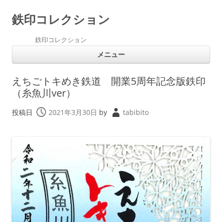
鉄印コレクション
鉄印コレクション
コ
メニュー
ン
テ
ン
ツ
えちごトキめき鉄道 開業5周年記念版鉄印
へ
ス
（糸魚川ver）
キ
ッ
プ
投稿日
2021年3月30日
by
tabibito