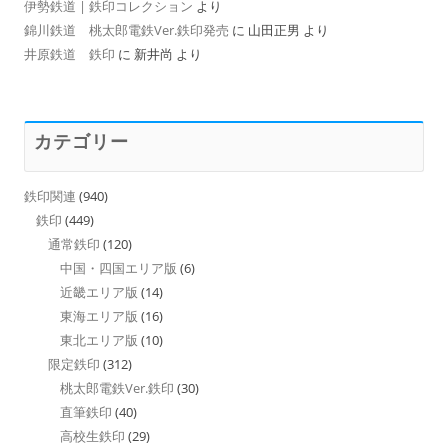
伊勢鉄道 | 鉄印コレクション
より
錦川鉄道 桃太郎電鉄Ver.鉄印発売
に
山田正男
より
井原鉄道 鉄印
に
新井尚
より
カテゴリー
鉄印関連
(940)
鉄印
(449)
通常鉄印
(120)
中国・四国エリア版
(6)
近畿エリア版
(14)
東海エリア版
(16)
東北エリア版
(10)
限定鉄印
(312)
桃太郎電鉄Ver.鉄印
(30)
直筆鉄印
(40)
高校生鉄印
(29)