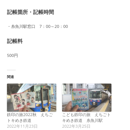
記帳箇所・記帳時間
・糸魚川駅窓口 7：00～20：00
記帳料
500円
関連
鉄印の旅2022秋 えちご
こども鉄印の旅 えちごト
トキめき鉄道
キめき鉄道 糸魚川駅
2022年11月23日
2022年3月25日