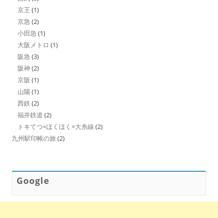
京王
(1)
京急
(2)
小田急
(1)
大阪メトロ
(1)
阪急
(3)
阪神
(2)
京阪
(1)
山陽
(1)
西鉄
(2)
福井鉄道
(2)
トキてつ×ほくほく×大糸線
(2)
九州駅印帳の旅
(2)
Google