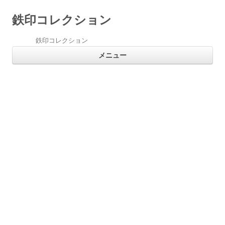
鉄印コレクション
鉄印コレクション
コ
メニュー
ン
テ
ン
ツ
へ
ス
キ
ッ
プ