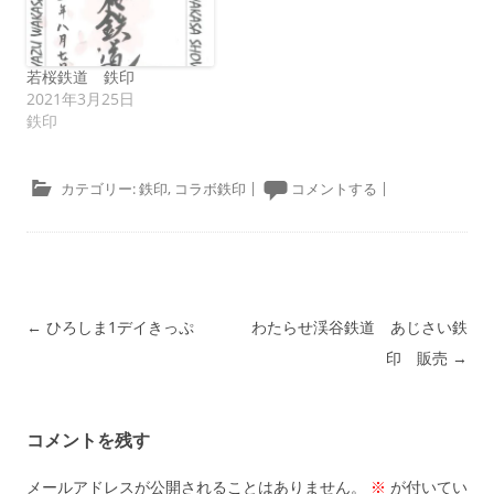
若桜鉄道 鉄印
2021年3月25日
鉄印
カテゴリー:
鉄印
,
コラボ鉄印
|
コメントする
|
投稿ナビゲーション
←
ひろしま1デイきっぷ
わたらせ渓谷鉄道 あじさい鉄
印 販売
→
コメントを残す
メールアドレスが公開されることはありません。
※
が付いてい