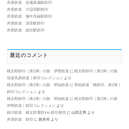
井原鉄道 吉備真備駅鉄印
井原鉄道 川辺宿駅鉄印
井原鉄道 備中呉妹駅鉄印
井原鉄道 清音駅鉄印
井原鉄道 総社駅鉄印
最近のコメント
桃太郎鉄印（第2弾）の旅 伊勢鉄道
に
桃太郎鉄印（第2弾）の旅
信楽高原鉄道 | 鉄印コレクション
より
桃太郎鉄印（第2弾）の旅 明知鉄道
に
明知鉄道「桃鉄印」第2弾 |
鉄印コレクション
より
桃太郎鉄印（第2弾）の旅 明知鉄道
に
桃太郎鉄印（第2弾）の旅
伊勢鉄道 | 鉄印コレクション
より
錦川鉄道 桃太郎電鉄Ver.鉄印発売
に
山田正男
より
井原鉄道 鉄印
に
新井尚
より