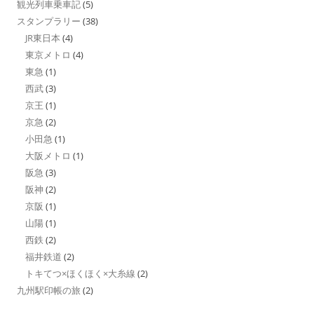
観光列車乗車記
(5)
スタンプラリー
(38)
JR東日本
(4)
東京メトロ
(4)
東急
(1)
西武
(3)
京王
(1)
京急
(2)
小田急
(1)
大阪メトロ
(1)
阪急
(3)
阪神
(2)
京阪
(1)
山陽
(1)
西鉄
(2)
福井鉄道
(2)
トキてつ×ほくほく×大糸線
(2)
九州駅印帳の旅
(2)