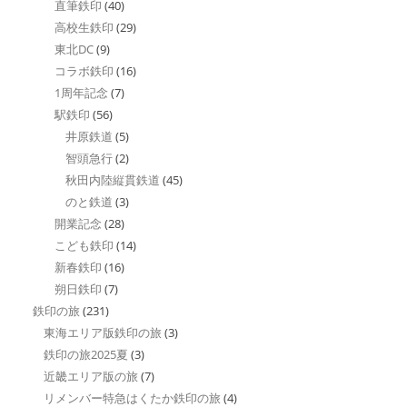
直筆鉄印
(40)
高校生鉄印
(29)
東北DC
(9)
コラボ鉄印
(16)
1周年記念
(7)
駅鉄印
(56)
井原鉄道
(5)
智頭急行
(2)
秋田内陸縦貫鉄道
(45)
のと鉄道
(3)
開業記念
(28)
こども鉄印
(14)
新春鉄印
(16)
朔日鉄印
(7)
鉄印の旅
(231)
東海エリア版鉄印の旅
(3)
鉄印の旅2025夏
(3)
近畿エリア版の旅
(7)
リメンバー特急はくたか鉄印の旅
(4)