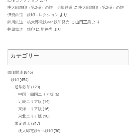
桃太郎鉄印（第2弾）の旅 明知鉄道
に
桃太郎鉄印（第2弾）の旅
伊勢鉄道 | 鉄印コレクション
より
錦川鉄道 桃太郎電鉄Ver.鉄印発売
に
山田正男
より
井原鉄道 鉄印
に
新井尚
より
カテゴリー
鉄印関連
(946)
鉄印
(454)
通常鉄印
(120)
中国・四国エリア版
(6)
近畿エリア版
(14)
東海エリア版
(16)
東北エリア版
(10)
限定鉄印
(317)
桃太郎電鉄Ver.鉄印
(30)