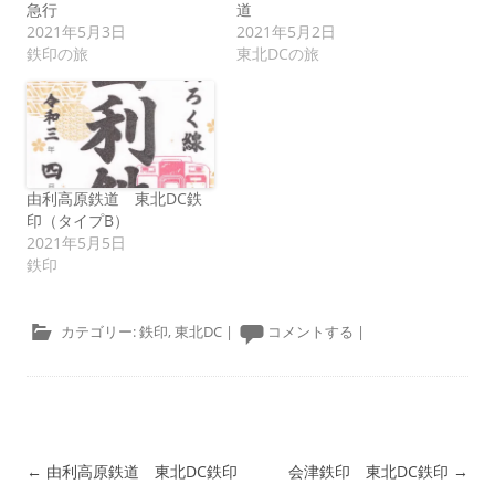
急行
道
2021年5月3日
2021年5月2日
鉄印の旅
東北DCの旅
由利高原鉄道 東北DC鉄
印（タイプB）
2021年5月5日
鉄印
カテゴリー:
鉄印
,
東北DC
|
コメントする
|
投稿ナビゲーション
←
由利高原鉄道 東北DC鉄印
会津鉄印 東北DC鉄印
→