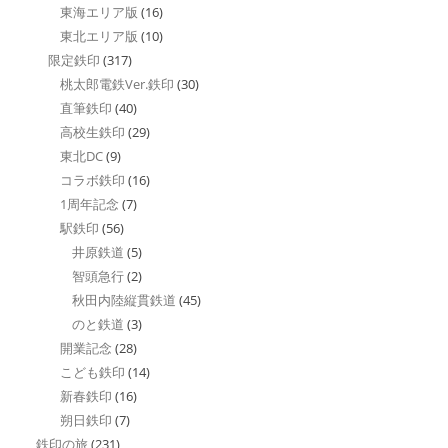
東海エリア版
(16)
東北エリア版
(10)
限定鉄印
(317)
桃太郎電鉄Ver.鉄印
(30)
直筆鉄印
(40)
高校生鉄印
(29)
東北DC
(9)
コラボ鉄印
(16)
1周年記念
(7)
駅鉄印
(56)
井原鉄道
(5)
智頭急行
(2)
秋田内陸縦貫鉄道
(45)
のと鉄道
(3)
開業記念
(28)
こども鉄印
(14)
新春鉄印
(16)
朔日鉄印
(7)
鉄印の旅
(231)