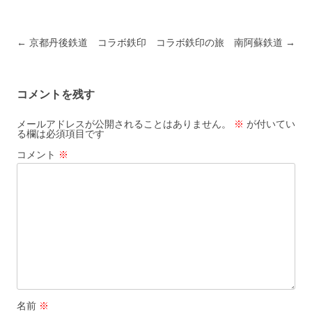
投稿ナビゲーション
←
京都丹後鉄道 コラボ鉄印
コラボ鉄印の旅 南阿蘇鉄道
→
コメントを残す
メールアドレスが公開されることはありません。
※
が付いてい
る欄は必須項目です
コメント
※
名前
※