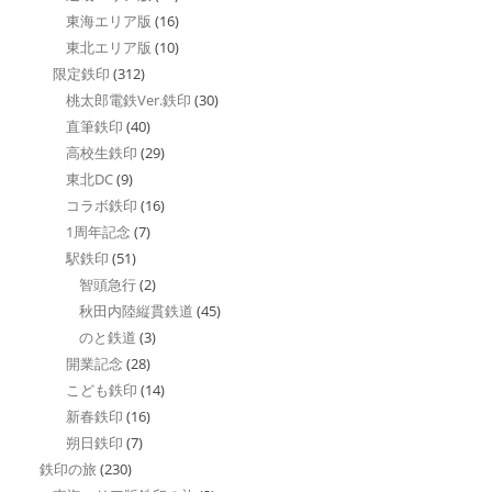
東海エリア版
(16)
東北エリア版
(10)
限定鉄印
(312)
桃太郎電鉄Ver.鉄印
(30)
直筆鉄印
(40)
高校生鉄印
(29)
東北DC
(9)
コラボ鉄印
(16)
1周年記念
(7)
駅鉄印
(51)
智頭急行
(2)
秋田内陸縦貫鉄道
(45)
のと鉄道
(3)
開業記念
(28)
こども鉄印
(14)
新春鉄印
(16)
朔日鉄印
(7)
鉄印の旅
(230)