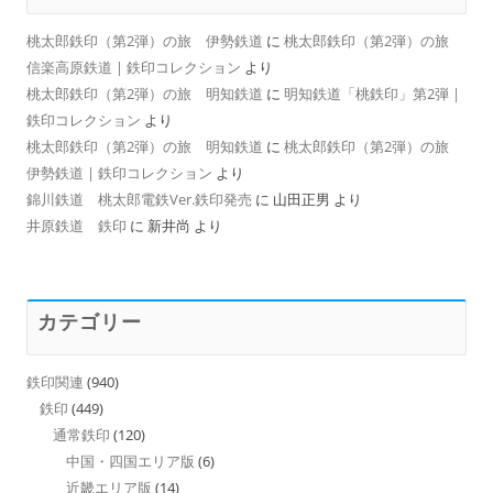
桃太郎鉄印（第2弾）の旅 伊勢鉄道
に
桃太郎鉄印（第2弾）の旅
信楽高原鉄道 | 鉄印コレクション
より
桃太郎鉄印（第2弾）の旅 明知鉄道
に
明知鉄道「桃鉄印」第2弾 |
鉄印コレクション
より
桃太郎鉄印（第2弾）の旅 明知鉄道
に
桃太郎鉄印（第2弾）の旅
伊勢鉄道 | 鉄印コレクション
より
錦川鉄道 桃太郎電鉄Ver.鉄印発売
に
山田正男
より
井原鉄道 鉄印
に
新井尚
より
カテゴリー
鉄印関連
(940)
鉄印
(449)
通常鉄印
(120)
中国・四国エリア版
(6)
近畿エリア版
(14)