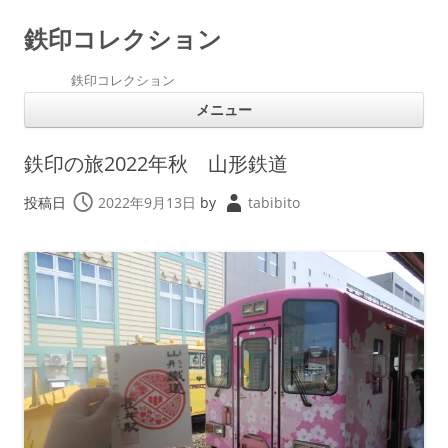
鉄印コレクション
鉄印コレクション
コ
メニュー
ン
テ
ン
ツ
鉄印の旅2022年秋 山形鉄道
へ
ス
キ
投稿日
2022年9月13日
by
tabibito
ッ
プ