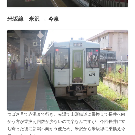
米坂線 米沢 → 今泉
つばさ号で赤湯まで行き、赤湯で山形鉄道に乗換えて長井へ向
かう方が乗換え回数が少ないので楽なんですが、今回長井に立
ち寄った後に新潟へ向かう使ため、米沢から米坂線に乗換え今