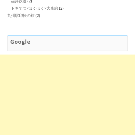
福井鉄道
(2)
トキてつ×ほくほく×大糸線
(2)
九州駅印帳の旅
(2)
Google