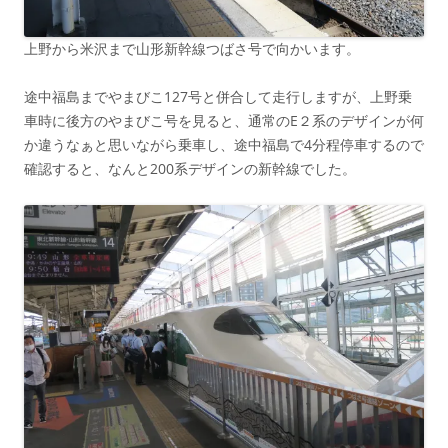
上野から米沢まで山形新幹線つばさ号で向かいます。
途中福島までやまびこ127号と併合して走行しますが、上野乗
車時に後方のやまびこ号を見ると、通常のE２系のデザインが何
か違うなぁと思いながら乗車し、途中福島で4分程停車するので
確認すると、なんと200系デザインの新幹線でした。