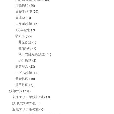
直筆鉄印
(40)
高校生鉄印
(29)
東北DC
(9)
コラボ鉄印
(16)
1周年記念
(7)
駅鉄印
(56)
井原鉄道
(5)
智頭急行
(2)
秋田内陸縦貫鉄道
(45)
のと鉄道
(3)
開業記念
(28)
こども鉄印
(14)
新春鉄印
(16)
朔日鉄印
(7)
鉄印の旅
(231)
東海エリア版鉄印の旅
(3)
鉄印の旅2025夏
(3)
近畿エリア版の旅
(7)