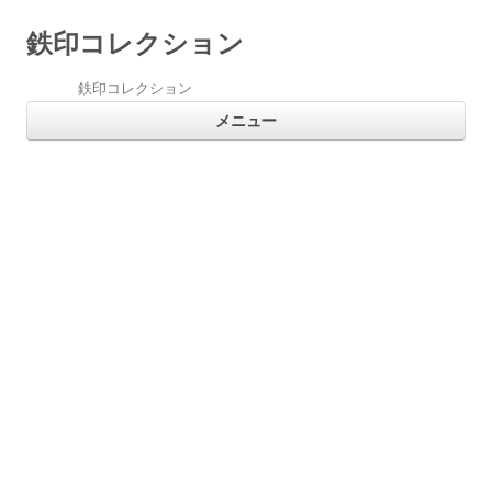
鉄印コレクション
鉄印コレクション
コ
メニュー
ン
テ
ン
ツ
へ
ス
キ
ッ
プ