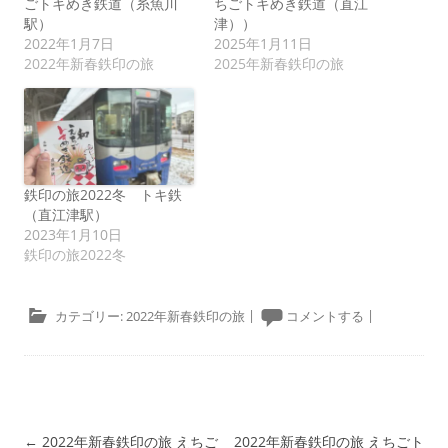
ごトキめき鉄道（糸魚川
ちごトキめき鉄道（直江
駅）
津））
2022年1月7日
2025年1月11日
2022年新春鉄印の旅
2025年新春鉄印の旅
鉄印の旅2022冬 トキ鉄
（直江津駅）
2023年1月10日
鉄印の旅2022冬
カテゴリー:
2022年新春鉄印の旅
|
コメントする
|
投稿ナビゲーション
←
2022年新春鉄印の旅 えちご
2022年新春鉄印の旅 えちごト