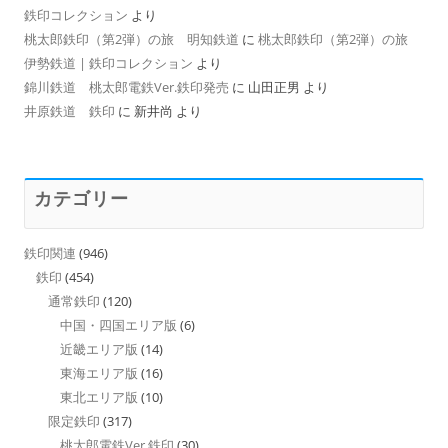
鉄印コレクション
より
桃太郎鉄印（第2弾）の旅 明知鉄道
に
桃太郎鉄印（第2弾）の旅
伊勢鉄道 | 鉄印コレクション
より
錦川鉄道 桃太郎電鉄Ver.鉄印発売
に
山田正男
より
井原鉄道 鉄印
に
新井尚
より
カテゴリー
鉄印関連
(946)
鉄印
(454)
通常鉄印
(120)
中国・四国エリア版
(6)
近畿エリア版
(14)
東海エリア版
(16)
東北エリア版
(10)
限定鉄印
(317)
桃太郎電鉄Ver.鉄印
(30)