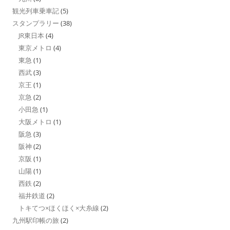
観光列車乗車記
(5)
スタンプラリー
(38)
JR東日本
(4)
東京メトロ
(4)
東急
(1)
西武
(3)
京王
(1)
京急
(2)
小田急
(1)
大阪メトロ
(1)
阪急
(3)
阪神
(2)
京阪
(1)
山陽
(1)
西鉄
(2)
福井鉄道
(2)
トキてつ×ほくほく×大糸線
(2)
九州駅印帳の旅
(2)