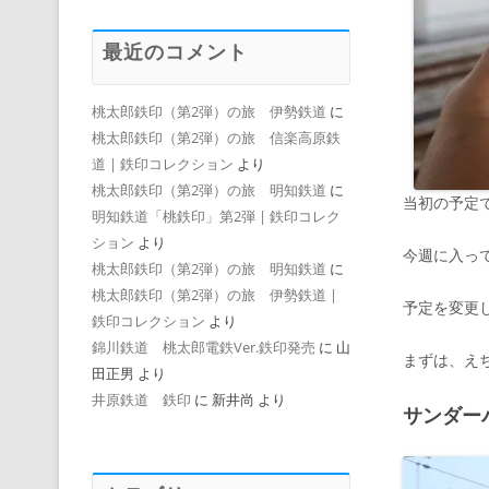
最近のコメント
桃太郎鉄印（第2弾）の旅 伊勢鉄道
に
桃太郎鉄印（第2弾）の旅 信楽高原鉄
道 | 鉄印コレクション
より
桃太郎鉄印（第2弾）の旅 明知鉄道
に
当初の予定
明知鉄道「桃鉄印」第2弾 | 鉄印コレク
ション
より
今週に入っ
桃太郎鉄印（第2弾）の旅 明知鉄道
に
桃太郎鉄印（第2弾）の旅 伊勢鉄道 |
予定を変更
鉄印コレクション
より
錦川鉄道 桃太郎電鉄Ver.鉄印発売
に
山
まずは、え
田正男
より
井原鉄道 鉄印
に
新井尚
より
サンダー