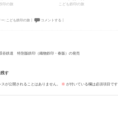
春鉄印の旅
こども鉄印の旅
ー:
こども鉄印の旅
|
コメントする
|
ーション
渓谷鉄道 特別版鉄印（織物鉄印・春版）の発売
を残す
レスが公開されることはありません。
※
が付いている欄は必須項目です