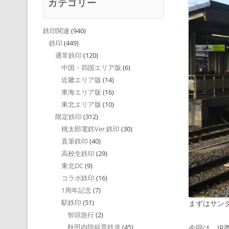
カテゴリー
鉄印関連
(940)
鉄印
(449)
通常鉄印
(120)
中国・四国エリア版
(6)
近畿エリア版
(14)
東海エリア版
(16)
東北エリア版
(10)
限定鉄印
(312)
桃太郎電鉄Ver.鉄印
(30)
直筆鉄印
(40)
高校生鉄印
(29)
東北DC
(9)
コラボ鉄印
(16)
1周年記念
(7)
駅鉄印
(51)
まずはサン
智頭急行
(2)
秋田内陸縦貫鉄道
(45)
今回は、JR