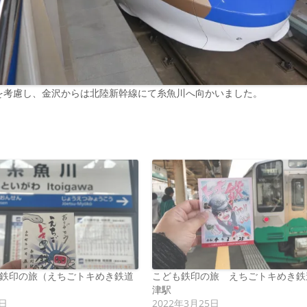
を考慮し、金沢からは北陸新幹線にて糸魚川へ向かいました。
新春鉄印の旅（えちごトキめき鉄道
こども鉄印の旅 えちごトキめき鉄
）
津駅
5日
2022年3月25日