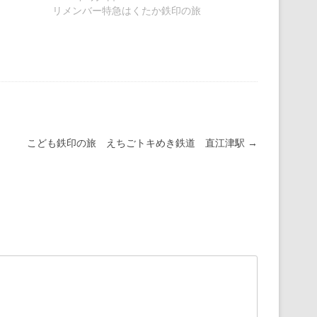
リメンバー特急はくたか鉄印の旅
こども鉄印の旅 えちごトキめき鉄道 直江津駅
→