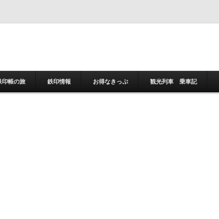
コンテンツへスキ
鉄印帳の旅
鉄印情報
お得なきっぷ
観光列車 乗車記