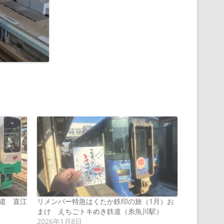
道 直江
リメンバー特急はくたか鉄印の旅（1月）お
まけ えちごトキめき鉄道（糸魚川駅）
2026年1月8日