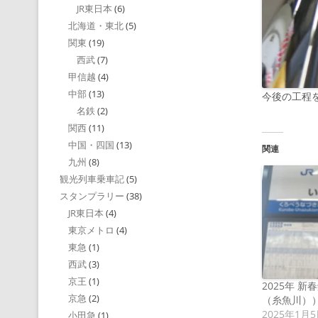
JR東日本
(6)
北海道・東北
(5)
関東
(19)
西武
(7)
甲信越
(4)
中部
(13)
今後の工程
名鉄
(2)
関西
(11)
中国・四国
(13)
関連
九州
(8)
観光列車乗車記
(5)
スタンプラリー
(38)
JR東日本
(4)
東京メトロ
(4)
東急
(1)
西武
(3)
京王
(1)
2025年 
京急
(2)
（糸魚川）
2025年1月
小田急
(1)