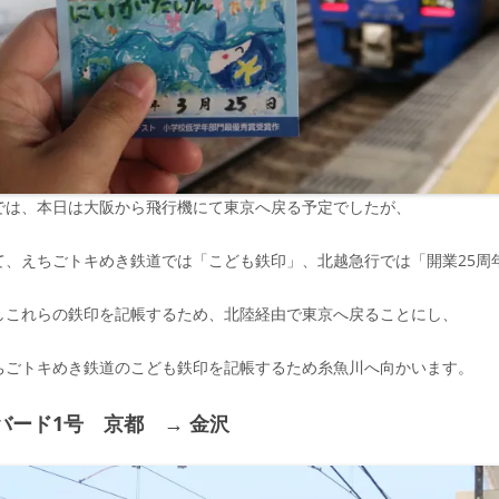
では、本日は大阪から飛行機にて東京へ戻る予定でしたが、
て、えちごトキめき鉄道では「こども鉄印」、北越急行では「開業25周
しこれらの鉄印を記帳するため、北陸経由で東京へ戻ることにし、
ちごトキめき鉄道のこども鉄印を記帳するため糸魚川へ向かいます。
バード1号 京都 → 金沢