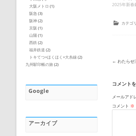
2025年新
大阪メトロ
(1)
阪急
(3)
阪神
(2)
カテゴリ
京阪
(1)
山陽
(1)
西鉄
(2)
福井鉄道
(2)
トキてつ×ほくほく×大糸線
(2)
投稿ナビゲ
←
わたらせ
九州駅印帳の旅
(2)
コメント
Google
メールアド
コメント
※
アーカイブ