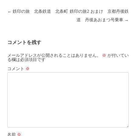
投稿ナビゲーション
←
鉄印の旅 北条鉄道 北条町
鉄印の旅2 おまけ 京都丹後鉄
道 丹後あおまつ号乗車
→
コメントを残す
メールアドレスが公開されることはありません。
※
が付いてい
る欄は必須項目です
コメント
※
名前
※