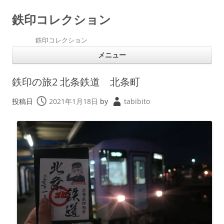
鉄印コレクション
鉄印コレクション
コ
メニュー
ン
テ
ン
ツ
鉄印の旅2 北条鉄道 北条町
へ
ス
キ
投稿日
2021年1月18日
by
tabibito
ッ
プ