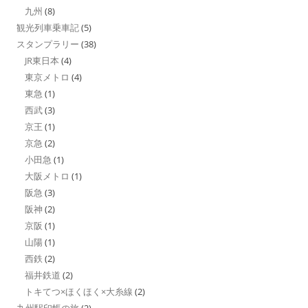
九州
(8)
観光列車乗車記
(5)
スタンプラリー
(38)
JR東日本
(4)
東京メトロ
(4)
東急
(1)
西武
(3)
京王
(1)
京急
(2)
小田急
(1)
大阪メトロ
(1)
阪急
(3)
阪神
(2)
京阪
(1)
山陽
(1)
西鉄
(2)
福井鉄道
(2)
トキてつ×ほくほく×大糸線
(2)
九州駅印帳の旅
(2)