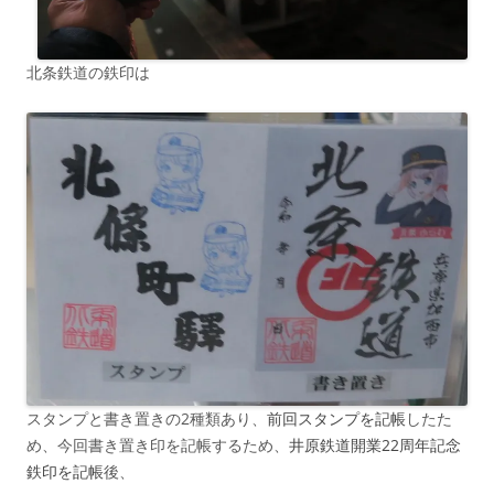
北条鉄道の鉄印は
スタンプと書き置きの2種類あり、
前回スタンプを記帳
したた
め、今回書き置き印を記帳するため、
井原鉄道開業22周年記念
鉄印を記帳
後、