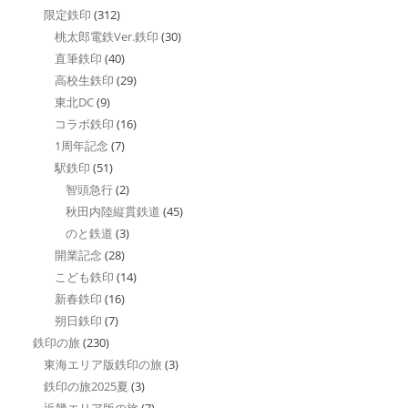
限定鉄印
(312)
桃太郎電鉄Ver.鉄印
(30)
直筆鉄印
(40)
高校生鉄印
(29)
東北DC
(9)
コラボ鉄印
(16)
1周年記念
(7)
駅鉄印
(51)
智頭急行
(2)
秋田内陸縦貫鉄道
(45)
のと鉄道
(3)
開業記念
(28)
こども鉄印
(14)
新春鉄印
(16)
朔日鉄印
(7)
鉄印の旅
(230)
東海エリア版鉄印の旅
(3)
鉄印の旅2025夏
(3)
近畿エリア版の旅
(7)