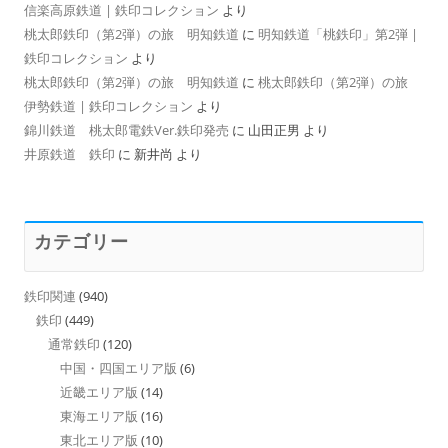
信楽高原鉄道 | 鉄印コレクション
より
桃太郎鉄印（第2弾）の旅 明知鉄道
に
明知鉄道「桃鉄印」第2弾 |
鉄印コレクション
より
桃太郎鉄印（第2弾）の旅 明知鉄道
に
桃太郎鉄印（第2弾）の旅
伊勢鉄道 | 鉄印コレクション
より
錦川鉄道 桃太郎電鉄Ver.鉄印発売
に
山田正男
より
井原鉄道 鉄印
に
新井尚
より
カテゴリー
鉄印関連
(940)
鉄印
(449)
通常鉄印
(120)
中国・四国エリア版
(6)
近畿エリア版
(14)
東海エリア版
(16)
東北エリア版
(10)