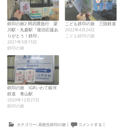
鉄印の旅2 阿武隈急行 梁
こども鉄印の旅 三陸鉄道
川駅・丸森駅「復旧応援あ
2022年4月24日
りがとう！鉄印」
こども鉄印の旅
2021年3月15日
鉄印の旅
鉄印の旅 IGRいわて銀河
鉄道 青山駅
2020年12月27日
鉄印の旅
カテゴリー:
高校生鉄印の旅
|
コメントする
|