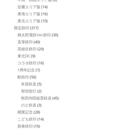
近畿エリア版
(14)
東海エリア版
(16)
東北エリア版
(10)
限定鉄印
(317)
桃太郎電鉄Ver.鉄印
(30)
直筆鉄印
(40)
高校生鉄印
(29)
東北DC
(9)
コラボ鉄印
(16)
1周年記念
(7)
駅鉄印
(56)
井原鉄道
(5)
智頭急行
(2)
秋田内陸縦貫鉄道
(45)
のと鉄道
(3)
開業記念
(28)
こども鉄印
(14)
新春鉄印
(16)