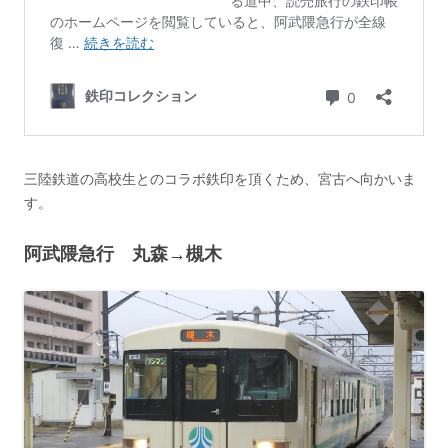
三陸鉄道の高校生とのコラボ鉄印を頂くため、宮古へ向かいま
す。
阿武隈急行 丸森→槻木