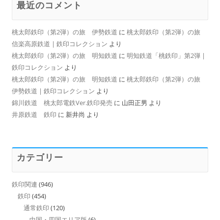
最近のコメント
桃太郎鉄印（第2弾）の旅 伊勢鉄道
に
桃太郎鉄印（第2弾）の旅
信楽高原鉄道 | 鉄印コレクション
より
桃太郎鉄印（第2弾）の旅 明知鉄道
に
明知鉄道「桃鉄印」第2弾 |
鉄印コレクション
より
桃太郎鉄印（第2弾）の旅 明知鉄道
に
桃太郎鉄印（第2弾）の旅
伊勢鉄道 | 鉄印コレクション
より
錦川鉄道 桃太郎電鉄Ver.鉄印発売
に
山田正男
より
井原鉄道 鉄印
に
新井尚
より
カテゴリー
鉄印関連
(946)
鉄印
(454)
通常鉄印
(120)
中国・四国エリア版
(6)