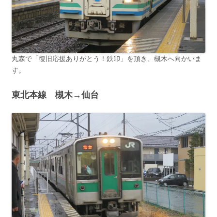
丸森で「復旧応援ありがとう！鉄印」を頂き、槻木へ向かいま
す。
東北本線 槻木→仙台