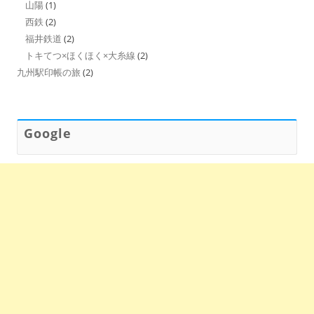
山陽
(1)
西鉄
(2)
福井鉄道
(2)
トキてつ×ほくほく×大糸線
(2)
九州駅印帳の旅
(2)
Google