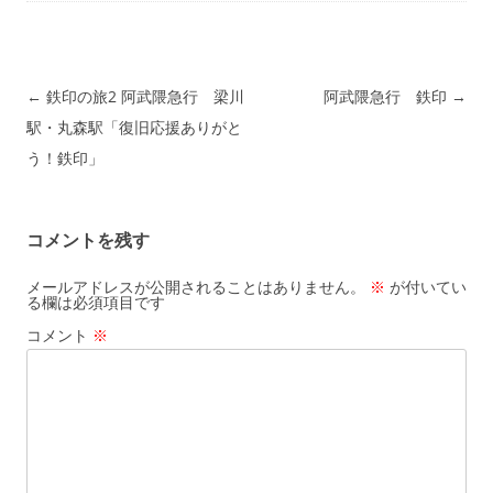
投稿ナビゲーション
←
鉄印の旅2 阿武隈急行 梁川
阿武隈急行 鉄印
→
駅・丸森駅「復旧応援ありがと
う！鉄印」
コメントを残す
メールアドレスが公開されることはありません。
※
が付いてい
る欄は必須項目です
コメント
※