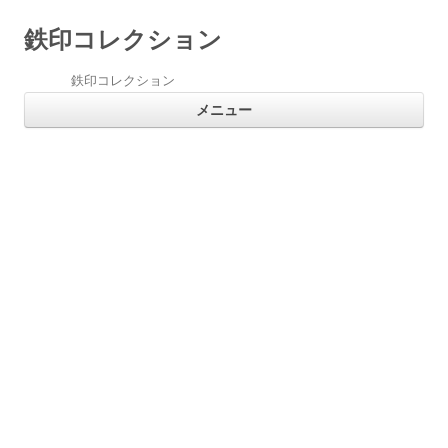
鉄印コレクション
鉄印コレクション
コ
メニュー
ン
テ
ン
ツ
へ
ス
キ
ッ
プ