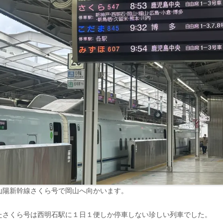
山陽新幹線さくら号で岡山へ向かいます。
たさくら号は西明石駅に１日１便しか停車しない珍しい列車でした。