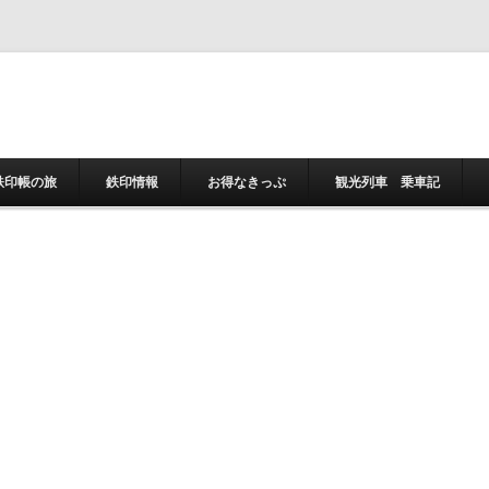
コンテンツへスキ
鉄印帳の旅
鉄印情報
お得なきっぷ
観光列車 乗車記