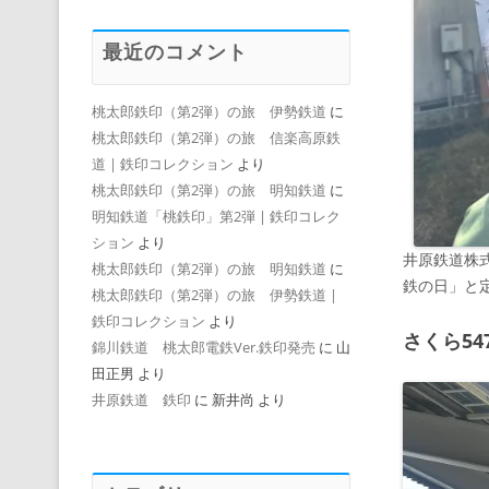
最近のコメント
桃太郎鉄印（第2弾）の旅 伊勢鉄道
に
桃太郎鉄印（第2弾）の旅 信楽高原鉄
道 | 鉄印コレクション
より
桃太郎鉄印（第2弾）の旅 明知鉄道
に
明知鉄道「桃鉄印」第2弾 | 鉄印コレク
ション
より
井原鉄道株式
桃太郎鉄印（第2弾）の旅 明知鉄道
に
鉄の日」と
桃太郎鉄印（第2弾）の旅 伊勢鉄道 |
鉄印コレクション
より
さくら54
錦川鉄道 桃太郎電鉄Ver.鉄印発売
に
山
田正男
より
井原鉄道 鉄印
に
新井尚
より