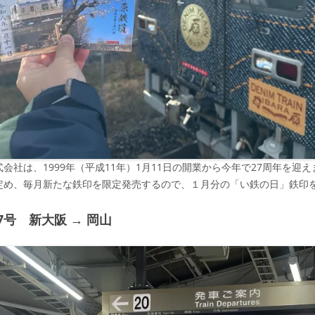
会社は、1999年（平成11年）1月11日の開業から今年で27周年を
定め、毎月新たな鉄印を限定発売するので、１月分の「い鉄の日」鉄印
7号 新大阪 → 岡山