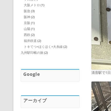
大阪メトロ
(1)
阪急
(3)
阪神
(2)
京阪
(1)
山陽
(1)
西鉄
(2)
福井鉄道
(2)
トキてつ×ほくほく×大糸線
(2)
九州駅印帳の旅
(2)
清音駅で1
Google
アーカイブ