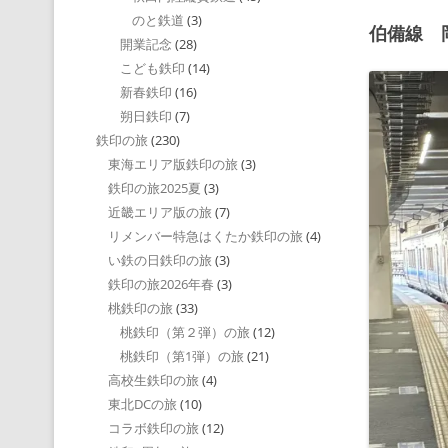
のと鉄道
(3)
伯備線 岡
開業記念
(28)
こども鉄印
(14)
新春鉄印
(16)
朔日鉄印
(7)
鉄印の旅
(230)
東海エリア版鉄印の旅
(3)
鉄印の旅2025夏
(3)
近畿エリア版の旅
(7)
リメンバー特急はくたか鉄印の旅
(4)
い鉄の日鉄印の旅
(3)
鉄印の旅2026年春
(3)
桃鉄印の旅
(33)
桃鉄印（第２弾）の旅
(12)
桃鉄印（第1弾）の旅
(21)
高校生鉄印の旅
(4)
東北DCの旅
(10)
コラボ鉄印の旅
(12)