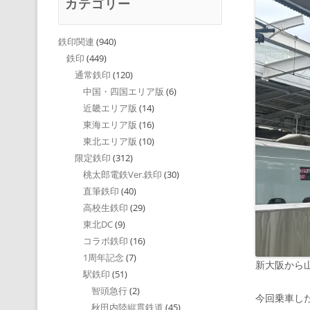
カテゴリー
鉄印関連
(940)
鉄印
(449)
通常鉄印
(120)
中国・四国エリア版
(6)
近畿エリア版
(14)
東海エリア版
(16)
東北エリア版
(10)
限定鉄印
(312)
桃太郎電鉄Ver.鉄印
(30)
直筆鉄印
(40)
高校生鉄印
(29)
東北DC
(9)
コラボ鉄印
(16)
1周年記念
(7)
新大阪から
駅鉄印
(51)
智頭急行
(2)
今回乗車し
秋田内陸縦貫鉄道
(45)