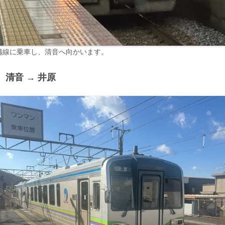
備線に乗車し、清音へ向かいます。
 清音 → 井原