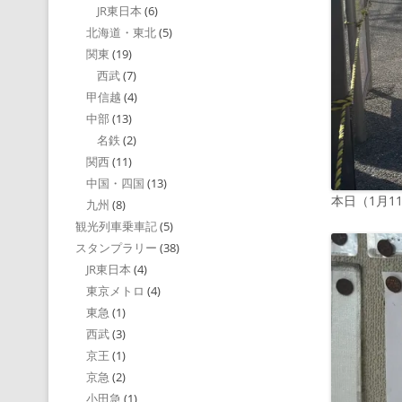
JR東日本
(6)
北海道・東北
(5)
関東
(19)
西武
(7)
甲信越
(4)
中部
(13)
名鉄
(2)
関西
(11)
中国・四国
(13)
本日（1月
九州
(8)
観光列車乗車記
(5)
スタンプラリー
(38)
JR東日本
(4)
東京メトロ
(4)
東急
(1)
西武
(3)
京王
(1)
京急
(2)
小田急
(1)