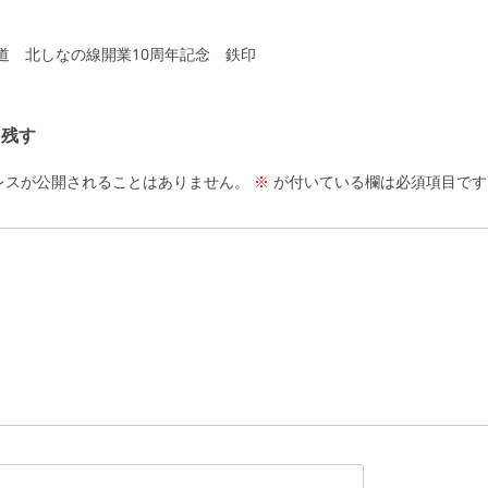
ーション
道 北しなの線開業10周年記念 鉄印
を残す
レスが公開されることはありません。
※
が付いている欄は必須項目です