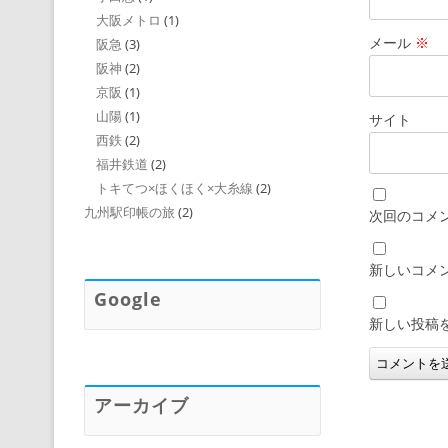
大阪メトロ
(1)
メール
※
阪急
(3)
阪神
(2)
京阪
(1)
山陽
(1)
サイト
西鉄
(2)
福井鉄道
(2)
トキてつ×ほくほく×大糸線
(2)
九州駅印帳の旅
(2)
次回のコメ
新しいコメ
Google
新しい投稿
アーカイブ