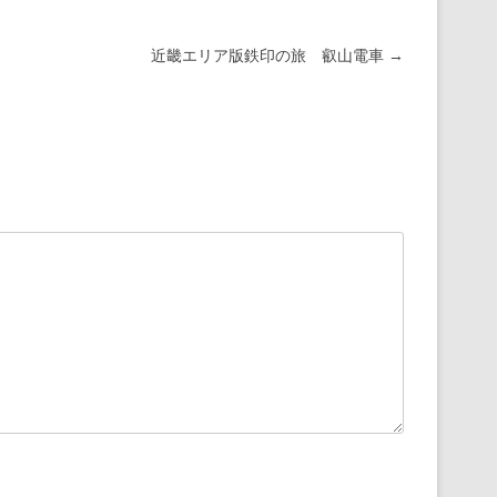
近畿エリア版鉄印の旅 叡山電車
→