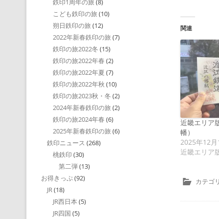
鉄印1周年の旅
(8)
こども鉄印の旅
(10)
朔日鉄印の旅
(12)
関連
2022年新春鉄印の旅
(7)
鉄印の旅2022冬
(15)
鉄印の旅2022年春
(2)
鉄印の旅2022年夏
(7)
鉄印の旅2022年秋
(10)
鉄印の旅2023秋・冬
(2)
2024年新春鉄印の旅
(2)
鉄印の旅2024年春
(6)
近畿エリア
2025年新春鉄印の旅
(6)
幡）
2025年12月
鉄印ニュース
(268)
近畿エリア
桃鉄印
(30)
第二弾
(13)
お得きっぷ
(92)
カテゴリ
JR
(18)
JR西日本
(5)
JR四国
(5)