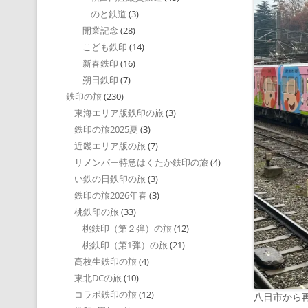
のと鉄道
(3)
開業記念
(28)
こども鉄印
(14)
新春鉄印
(16)
朔日鉄印
(7)
鉄印の旅
(230)
東海エリア版鉄印の旅
(3)
鉄印の旅2025夏
(3)
近畿エリア版の旅
(7)
リメンバー特急はくたか鉄印の旅
(4)
い鉄の日鉄印の旅
(3)
鉄印の旅2026年春
(3)
桃鉄印の旅
(33)
桃鉄印（第２弾）の旅
(12)
桃鉄印（第1弾）の旅
(21)
高校生鉄印の旅
(4)
東北DCの旅
(10)
コラボ鉄印の旅
(12)
八日市から