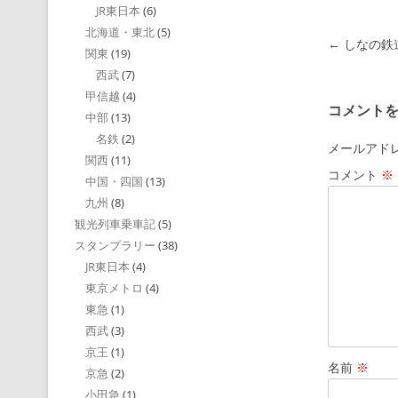
JR東日本
(6)
北海道・東北
(5)
投稿ナビゲ
←
しなの鉄
関東
(19)
西武
(7)
甲信越
(4)
コメント
中部
(13)
名鉄
(2)
メールアド
関西
(11)
コメント
※
中国・四国
(13)
九州
(8)
観光列車乗車記
(5)
スタンプラリー
(38)
JR東日本
(4)
東京メトロ
(4)
東急
(1)
西武
(3)
京王
(1)
名前
※
京急
(2)
小田急
(1)