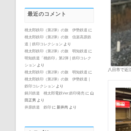
最近のコメント
桃太郎鉄印（第2弾）の旅 伊勢鉄道
に
桃太郎鉄印（第2弾）の旅 信楽高原鉄
道 | 鉄印コレクション
より
桃太郎鉄印（第2弾）の旅 明知鉄道
に
明知鉄道「桃鉄印」第2弾 | 鉄印コレク
ション
より
八日市で近
桃太郎鉄印（第2弾）の旅 明知鉄道
に
桃太郎鉄印（第2弾）の旅 伊勢鉄道 |
鉄印コレクション
より
錦川鉄道 桃太郎電鉄Ver.鉄印発売
に
山
田正男
より
井原鉄道 鉄印
に
新井尚
より