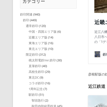
カテゴリー
鉄印関連
(940)
鉄印
(449)
通常鉄印
(120)
中国・四国エリア版
(6)
近畿エリア版
(14)
東海エリア版
(16)
東北エリア版
(10)
限定鉄印
(312)
桃太郎電鉄Ver.鉄印
(30)
直筆鉄印
(40)
高校生鉄印
(29)
彦根駅版の
東北DC
(9)
コラボ鉄印
(16)
近江鉄道
1周年記念
(7)
駅鉄印
(51)
智頭急行
(2)
秋田内陸縦貫鉄道
(45)