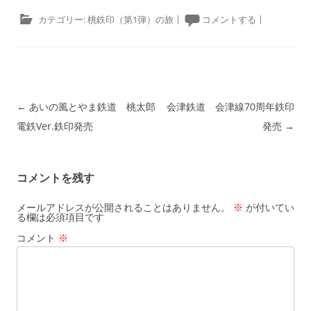
カテゴリー:
桃鉄印（第1弾）の旅
|
コメントする
|
投稿ナビゲーション
←
あいの風とやま鉄道 桃太郎
会津鉄道 会津線70周年鉄印
電鉄Ver.鉄印発売
発売
→
コメントを残す
メールアドレスが公開されることはありません。
※
が付いてい
る欄は必須項目です
コメント
※