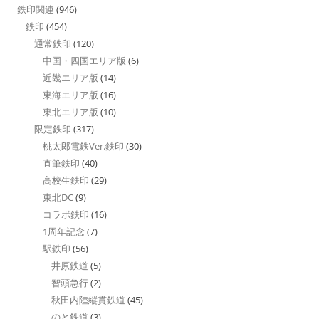
鉄印関連
(946)
鉄印
(454)
通常鉄印
(120)
中国・四国エリア版
(6)
近畿エリア版
(14)
東海エリア版
(16)
東北エリア版
(10)
限定鉄印
(317)
桃太郎電鉄Ver.鉄印
(30)
直筆鉄印
(40)
高校生鉄印
(29)
東北DC
(9)
コラボ鉄印
(16)
1周年記念
(7)
駅鉄印
(56)
井原鉄道
(5)
智頭急行
(2)
秋田内陸縦貫鉄道
(45)
のと鉄道
(3)