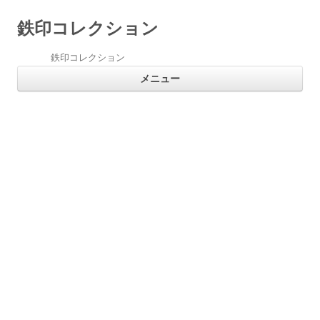
鉄印コレクション
鉄印コレクション
コ
メニュー
ン
テ
ン
ツ
へ
ス
キ
ッ
プ