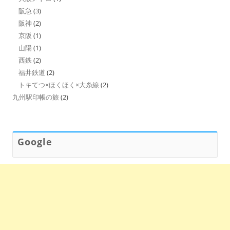
阪急
(3)
阪神
(2)
京阪
(1)
山陽
(1)
西鉄
(2)
福井鉄道
(2)
トキてつ×ほくほく×大糸線
(2)
九州駅印帳の旅
(2)
Google