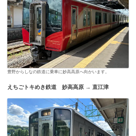
豊野からしなの鉄道に乗車に妙高高原へ向かいます。
えちごトキめき鉄道 妙高高原 → 直江津