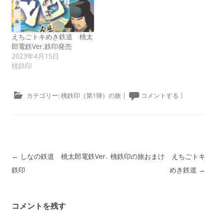
えちごトキめき鉄道 桃太
郎電鉄Ver.鉄印発売
2023年4月15日
桃鉄印
カテゴリー:
桃鉄印（第1弾）の旅
|
コメントする
|
投稿ナビゲーション
←
しなの鉄道 桃太郎電鉄Ver.
桃鉄印の旅おまけ えちごトキ
鉄印
めき鉄道
→
コメントを残す