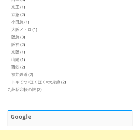
京王
(1)
京急
(2)
小田急
(1)
大阪メトロ
(1)
阪急
(3)
阪神
(2)
京阪
(1)
山陽
(1)
西鉄
(2)
福井鉄道
(2)
トキてつ×ほくほく×大糸線
(2)
九州駅印帳の旅
(2)
Google