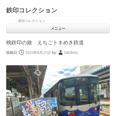
鉄印コレクション
鉄印コレクション
コ
メニュー
ン
テ
ン
ツ
桃鉄印の旅 えちごトキめき鉄道
へ
ス
キ
投稿日
2023年8月21日
by
tabibito
ッ
プ