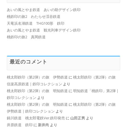
あいの風とやま鉄道 あいの助デザイン鉄印
桃鉄印の旅2 わたらせ渓谷鉄道
天竜浜名湖鉄道 THG100形 鉄印
あいの風とやま鉄道 観光列車デザイン鉄印
桃鉄印の旅2 真岡鉄道
最近のコメント
桃太郎鉄印（第2弾）の旅 伊勢鉄道
に
桃太郎鉄印（第2弾）の旅
信楽高原鉄道 | 鉄印コレクション
より
桃太郎鉄印（第2弾）の旅 明知鉄道
に
明知鉄道「桃鉄印」第2弾 |
鉄印コレクション
より
桃太郎鉄印（第2弾）の旅 明知鉄道
に
桃太郎鉄印（第2弾）の旅
伊勢鉄道 | 鉄印コレクション
より
錦川鉄道 桃太郎電鉄Ver.鉄印発売
に
山田正男
より
井原鉄道 鉄印
に
新井尚
より