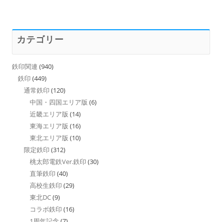
カテゴリー
鉄印関連
(940)
鉄印
(449)
通常鉄印
(120)
中国・四国エリア版
(6)
近畿エリア版
(14)
東海エリア版
(16)
東北エリア版
(10)
限定鉄印
(312)
桃太郎電鉄Ver.鉄印
(30)
直筆鉄印
(40)
高校生鉄印
(29)
東北DC
(9)
コラボ鉄印
(16)
1周年記念
(7)