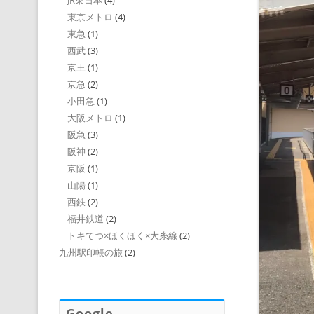
JR東日本
(4)
東京メトロ
(4)
東急
(1)
西武
(3)
京王
(1)
京急
(2)
小田急
(1)
大阪メトロ
(1)
阪急
(3)
阪神
(2)
京阪
(1)
山陽
(1)
西鉄
(2)
福井鉄道
(2)
トキてつ×ほくほく×大糸線
(2)
九州駅印帳の旅
(2)
Google