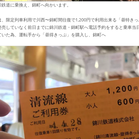
川鉄道に乗換え、錦町へ向かいます。
、限定列車利用で川西〜錦町間往復で1,200円で利用出来る「昼特きっぷ
発売していなく前日までに錦川鉄道・錦町駅へ電話予約をすると乗車当
ていた為、運転手から「昼得きっぷ」を購入し、錦町へ