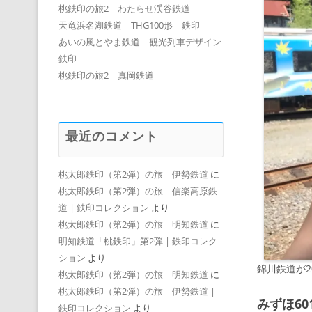
桃鉄印の旅2 わたらせ渓谷鉄道
天竜浜名湖鉄道 THG100形 鉄印
あいの風とやま鉄道 観光列車デザイン
鉄印
桃鉄印の旅2 真岡鉄道
最近のコメント
桃太郎鉄印（第2弾）の旅 伊勢鉄道
に
桃太郎鉄印（第2弾）の旅 信楽高原鉄
道 | 鉄印コレクション
より
桃太郎鉄印（第2弾）の旅 明知鉄道
に
明知鉄道「桃鉄印」第2弾 | 鉄印コレク
ション
より
錦川鉄道が
桃太郎鉄印（第2弾）の旅 明知鉄道
に
桃太郎鉄印（第2弾）の旅 伊勢鉄道 |
みずほ60
鉄印コレクション
より