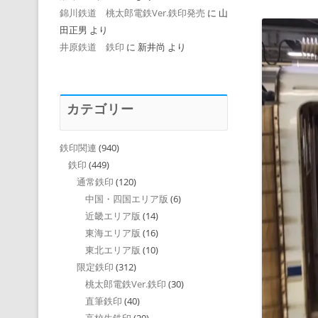
錦川鉄道 桃太郎電鉄Ver.鉄印発売
に
山
田正男
より
井原鉄道 鉄印
に
新井尚
より
カテゴリー
鉄印関連
(940)
鉄印
(449)
通常鉄印
(120)
中国・四国エリア版
(6)
近畿エリア版
(14)
東海エリア版
(16)
東北エリア版
(10)
限定鉄印
(312)
桃太郎電鉄Ver.鉄印
(30)
直筆鉄印
(40)