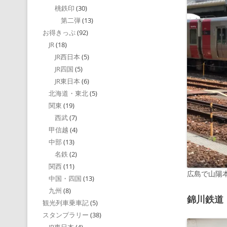
桃鉄印
(30)
第二弾
(13)
お得きっぷ
(92)
JR
(18)
JR西日本
(5)
JR四国
(5)
JR東日本
(6)
北海道・東北
(5)
関東
(19)
西武
(7)
甲信越
(4)
中部
(13)
名鉄
(2)
関西
(11)
広島で山陽
中国・四国
(13)
九州
(8)
錦川鉄道
観光列車乗車記
(5)
スタンプラリー
(38)