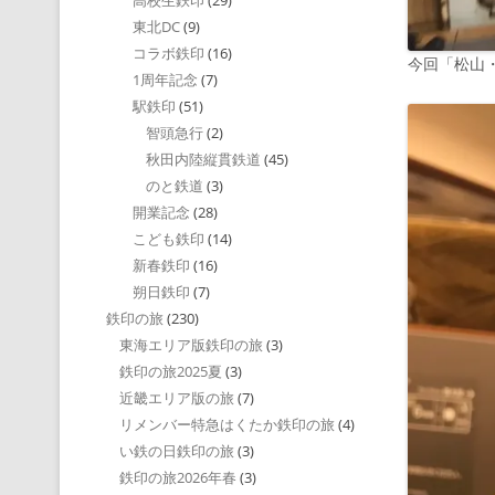
高校生鉄印
(29)
東北DC
(9)
コラボ鉄印
(16)
今回「松山
1周年記念
(7)
駅鉄印
(51)
智頭急行
(2)
秋田内陸縦貫鉄道
(45)
のと鉄道
(3)
開業記念
(28)
こども鉄印
(14)
新春鉄印
(16)
朔日鉄印
(7)
鉄印の旅
(230)
東海エリア版鉄印の旅
(3)
鉄印の旅2025夏
(3)
近畿エリア版の旅
(7)
リメンバー特急はくたか鉄印の旅
(4)
い鉄の日鉄印の旅
(3)
鉄印の旅2026年春
(3)