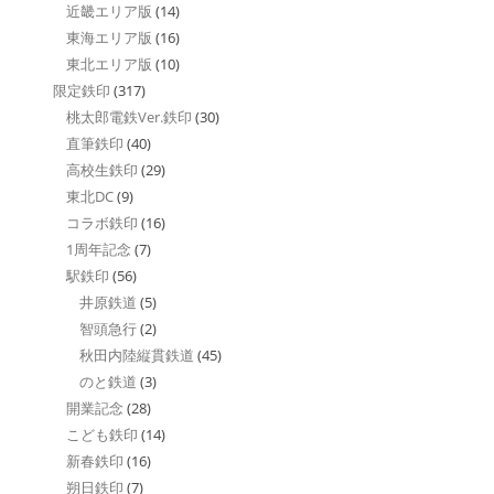
近畿エリア版
(14)
東海エリア版
(16)
東北エリア版
(10)
限定鉄印
(317)
桃太郎電鉄Ver.鉄印
(30)
直筆鉄印
(40)
高校生鉄印
(29)
東北DC
(9)
コラボ鉄印
(16)
1周年記念
(7)
駅鉄印
(56)
井原鉄道
(5)
智頭急行
(2)
秋田内陸縦貫鉄道
(45)
のと鉄道
(3)
開業記念
(28)
こども鉄印
(14)
新春鉄印
(16)
朔日鉄印
(7)