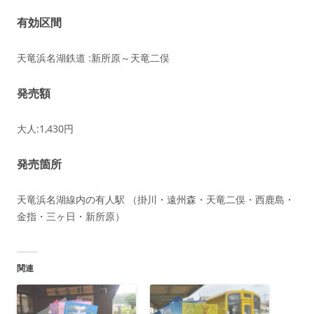
有効区間
天竜浜名湖鉄道 :新所原～天竜二俣
発売額
大人:1,430円
発売箇所
天竜浜名湖線内の有人駅 （掛川・遠州森・天竜二俣・西鹿島・
金指・三ヶ日・新所原）
関連