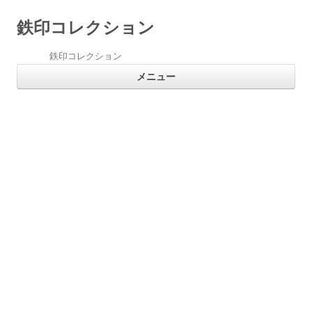
鉄印コレクション
鉄印コレクション
コ
メニュー
ン
テ
ン
ツ
へ
ス
キ
ッ
プ