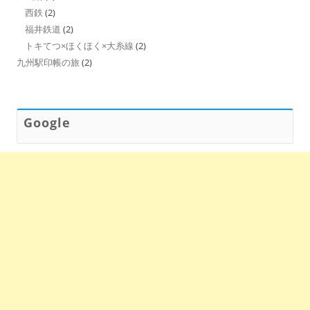
西鉄
(2)
福井鉄道
(2)
トキてつ×ほくほく×大糸線
(2)
九州駅印帳の旅
(2)
Google