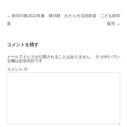
投稿ナビゲーション
←
鉄印の旅2022年春 錦川鉄
わたらせ渓谷鉄道 こども鉄印
道
販売
→
コメントを残す
メールアドレスが公開されることはありません。
※
が付いてい
る欄は必須項目です
コメント
※