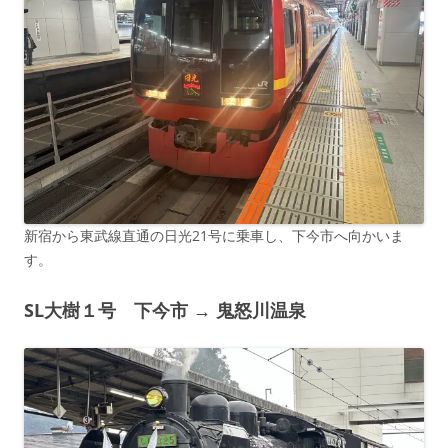
新宿から東武線直通の日光21号に乗車し、下今市へ向かいま
す。
SL大樹１号 下今市 → 鬼怒川温泉