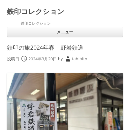
鉄印コレクション
鉄印コレクション
コ
メニュー
ン
テ
ン
ツ
鉄印の旅2024年春 野岩鉄道
へ
ス
キ
投稿日
2024年3月20日
by
tabibito
ッ
プ