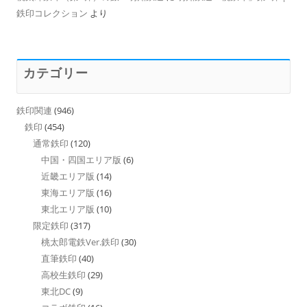
鉄印コレクション
より
カテゴリー
鉄印関連
(946)
鉄印
(454)
通常鉄印
(120)
中国・四国エリア版
(6)
近畿エリア版
(14)
東海エリア版
(16)
東北エリア版
(10)
限定鉄印
(317)
桃太郎電鉄Ver.鉄印
(30)
直筆鉄印
(40)
高校生鉄印
(29)
東北DC
(9)