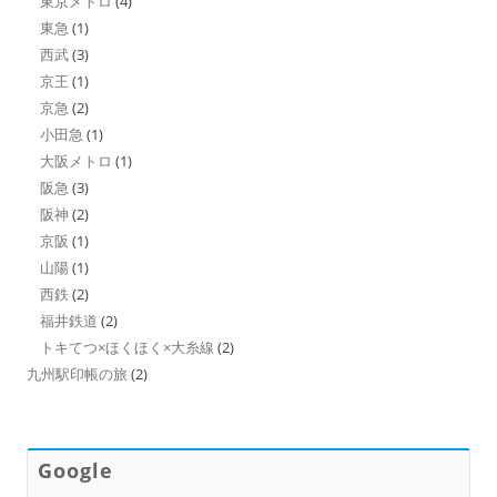
東京メトロ
(4)
東急
(1)
西武
(3)
京王
(1)
京急
(2)
小田急
(1)
大阪メトロ
(1)
阪急
(3)
阪神
(2)
京阪
(1)
山陽
(1)
西鉄
(2)
福井鉄道
(2)
トキてつ×ほくほく×大糸線
(2)
九州駅印帳の旅
(2)
Google