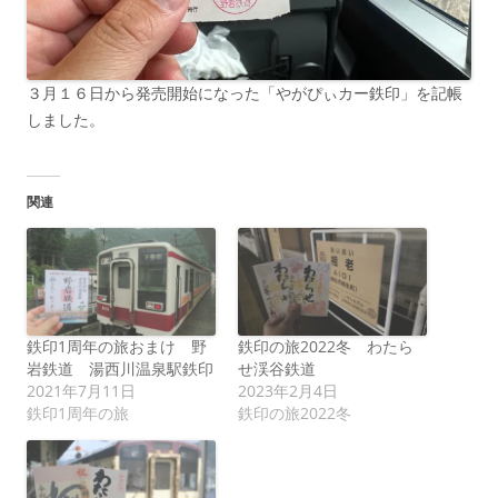
３月１６日から発売開始になった「やがぴぃカー鉄印」を記帳
しました。
関連
鉄印1周年の旅おまけ 野
鉄印の旅2022冬 わたら
岩鉄道 湯西川温泉駅鉄印
せ渓谷鉄道
2021年7月11日
2023年2月4日
鉄印1周年の旅
鉄印の旅2022冬