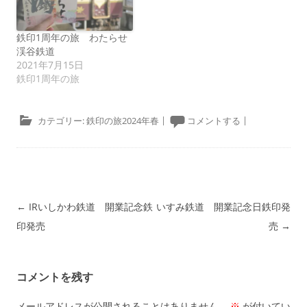
鉄印1周年の旅 わたらせ
渓谷鉄道
2021年7月15日
鉄印1周年の旅
カテゴリー:
鉄印の旅2024年春
|
コメントする
|
投稿ナビゲーション
←
IRいしかわ鉄道 開業記念鉄
いすみ鉄道 開業記念日鉄印発
印発売
売
→
コメントを残す
メールアドレスが公開されることはありません。
※
が付いてい