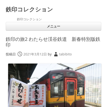
鉄印コレクション
鉄印コレクション
コ
メニュー
ン
テ
ン
ツ
鉄印の旅2 わたらせ渓谷鉄道 新春特別版鉄
へ
ス
印
キ
ッ
プ
投稿日
2021年3月12日
by
tabibito