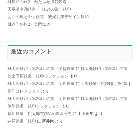
桃鉄印の旅2 わたらせ渓谷鉄道
天竜浜名湖鉄道 THG100形 鉄印
あいの風とやま鉄道 観光列車デザイン鉄印
桃鉄印の旅2 真岡鉄道
最近のコメント
桃太郎鉄印（第2弾）の旅 伊勢鉄道
に
桃太郎鉄印（第2弾）の旅
信楽高原鉄道 | 鉄印コレクション
より
桃太郎鉄印（第2弾）の旅 明知鉄道
に
明知鉄道「桃鉄印」第2弾 |
鉄印コレクション
より
桃太郎鉄印（第2弾）の旅 明知鉄道
に
桃太郎鉄印（第2弾）の旅
伊勢鉄道 | 鉄印コレクション
より
錦川鉄道 桃太郎電鉄Ver.鉄印発売
に
山田正男
より
井原鉄道 鉄印
に
新井尚
より