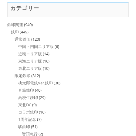
カテゴリー
鉄印関連
(940)
鉄印
(449)
通常鉄印
(120)
中国・四国エリア版
(6)
近畿エリア版
(14)
東海エリア版
(16)
東北エリア版
(10)
限定鉄印
(312)
桃太郎電鉄Ver.鉄印
(30)
直筆鉄印
(40)
高校生鉄印
(29)
東北DC
(9)
コラボ鉄印
(16)
1周年記念
(7)
駅鉄印
(51)
智頭急行
(2)