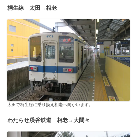
桐生線 太田→相老
太田で桐生線に乗り換え相老へ向かいます。
わたらせ渓谷鉄道
相老→大間々