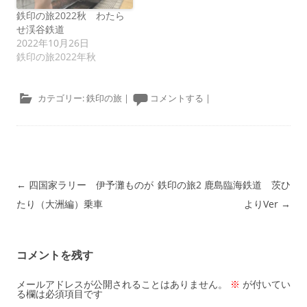
鉄印の旅2022秋 わたら
せ渓谷鉄道
2022年10月26日
鉄印の旅2022年秋
カテゴリー:
鉄印の旅
|
コメントする
|
投稿ナビゲーション
←
四国家ラリー 伊予灘ものが
鉄印の旅2 鹿島臨海鉄道 茨ひ
たり（大洲編）乗車
よりVer
→
コメントを残す
メールアドレスが公開されることはありません。
※
が付いてい
る欄は必須項目です