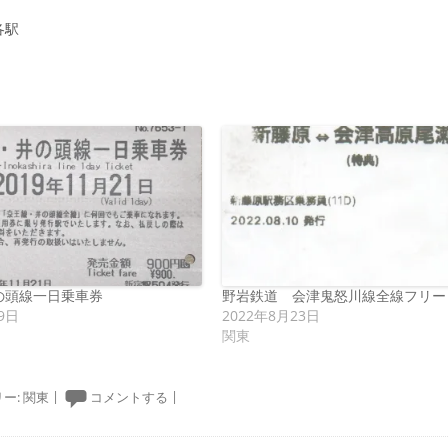
各駅
の頭線一日乗車券
野岩鉄道 会津鬼怒川線全線フリー
9日
2022年8月23日
関東
ー:
関東
|
コメントする
|