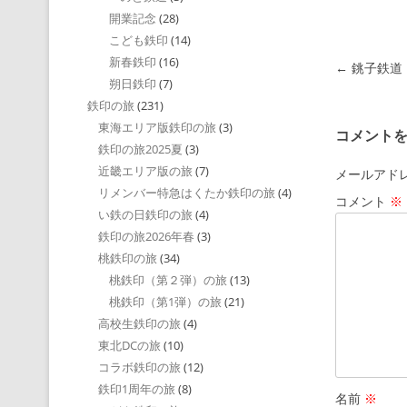
開業記念
(28)
こども鉄印
(14)
新春鉄印
(16)
投稿ナビゲ
←
銚子鉄道
朔日鉄印
(7)
鉄印の旅
(231)
東海エリア版鉄印の旅
(3)
コメント
鉄印の旅2025夏
(3)
近畿エリア版の旅
(7)
メールアド
リメンバー特急はくたか鉄印の旅
(4)
コメント
※
い鉄の日鉄印の旅
(4)
鉄印の旅2026年春
(3)
桃鉄印の旅
(34)
桃鉄印（第２弾）の旅
(13)
桃鉄印（第1弾）の旅
(21)
高校生鉄印の旅
(4)
東北DCの旅
(10)
コラボ鉄印の旅
(12)
鉄印1周年の旅
(8)
名前
※