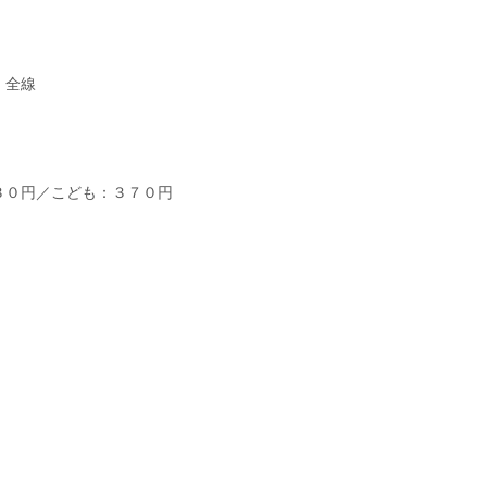
：全線
３０円／こども：３７０円