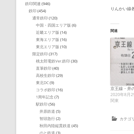
鉄印関連
(946)
りんかい線
鉄印
(454)
通常鉄印
(120)
中国・四国エリア版
(6)
関連
近畿エリア版
(14)
東海エリア版
(16)
東北エリア版
(10)
限定鉄印
(317)
桃太郎電鉄Ver.鉄印
(30)
直筆鉄印
(40)
高校生鉄印
(29)
東北DC
(9)
京王線・井
コラボ鉄印
(16)
2020年8月2
1周年記念
(7)
関東
駅鉄印
(56)
井原鉄道
(5)
智頭急行
(2)
カテゴリ
秋田内陸縦貫鉄道
(45)
のと鉄道
(3)