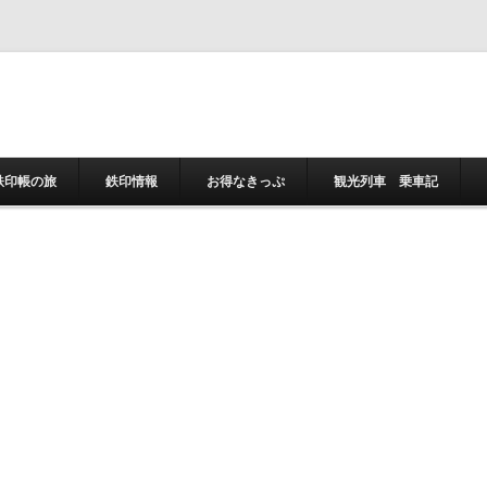
コンテンツへスキ
鉄印帳の旅
鉄印情報
お得なきっぷ
観光列車 乗車記