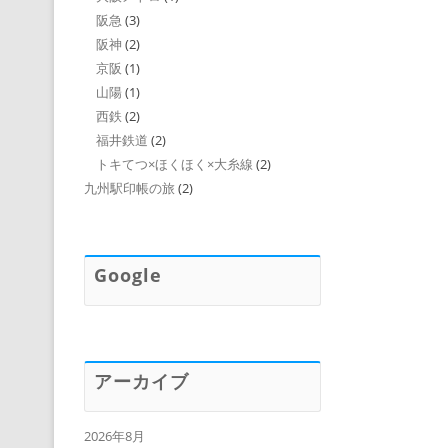
阪急
(3)
阪神
(2)
京阪
(1)
山陽
(1)
西鉄
(2)
福井鉄道
(2)
トキてつ×ほくほく×大糸線
(2)
九州駅印帳の旅
(2)
Google
アーカイブ
2026年8月