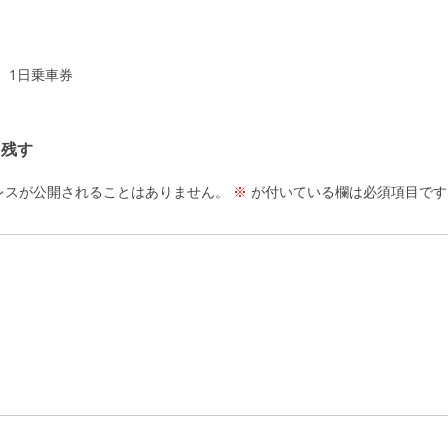
ーション
 1日乗車券
を残す
レスが公開されることはありません。
※
が付いている欄は必須項目です