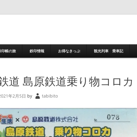
コンテンツへスキ
鉄印帳の旅
鉄印情報
お得なきっぷ
観光列車 乗車記
鉄道 島原鉄道乗り物コロカ
2021年2月5日
by
tabibito