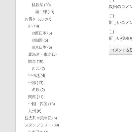
桃鉄印
(30)
次回のコメ
第二弾
(13)
お得きっぷ
(92)
新しいコメ
JR
(18)
JR西日本
(5)
新しい投稿
JR四国
(5)
JR東日本
(6)
北海道・東北
(5)
関東
(19)
西武
(7)
甲信越
(4)
中部
(13)
名鉄
(2)
関西
(11)
中国・四国
(13)
九州
(8)
観光列車乗車記
(5)
スタンプラリー
(38)