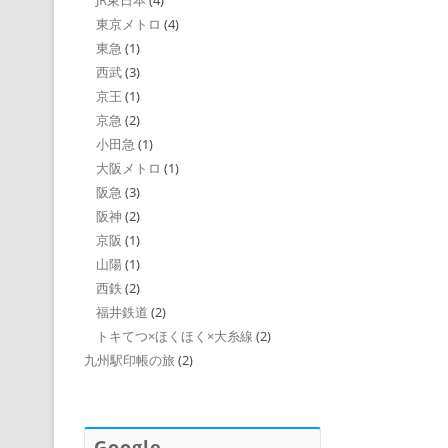
JR東日本
(4)
東京メトロ
(4)
東急
(1)
西武
(3)
京王
(1)
京急
(2)
小田急
(1)
大阪メトロ
(1)
阪急
(3)
阪神
(2)
京阪
(1)
山陽
(1)
西鉄
(2)
福井鉄道
(2)
トキてつ×ほくほく×大糸線
(2)
九州駅印帳の旅
(2)
Google