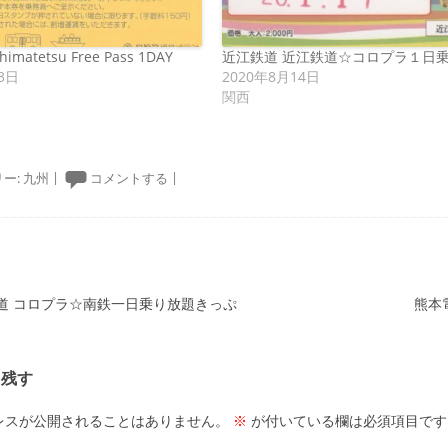
atetsu Free Pass 1DAY
近江鉄道 近江鉄道☆コロプラ１日
3日
2020年8月14日
関西
ー:
九州
|
コメントする
|
ーション
道 コロプラ☆南鉄一日乗り放題きっぷ
熊本
を残す
レスが公開されることはありません。
※
が付いている欄は必須項目です