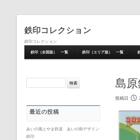
鉄印コレクション
鉄印コレクション
鉄印（全国版） 一覧
鉄印（エリア版） 一覧
島原
検
索:
投稿日
最近の投稿
あいの風とやま鉄道 あいの助デザイン
鉄印