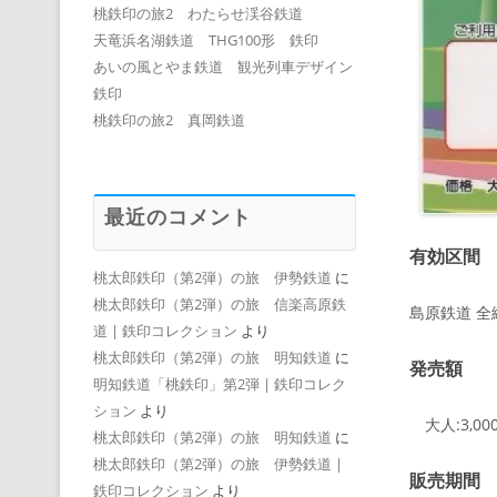
桃鉄印の旅2 わたらせ渓谷鉄道
天竜浜名湖鉄道 THG100形 鉄印
あいの風とやま鉄道 観光列車デザイン
鉄印
桃鉄印の旅2 真岡鉄道
最近のコメント
有効区間
桃太郎鉄印（第2弾）の旅 伊勢鉄道
に
桃太郎鉄印（第2弾）の旅 信楽高原鉄
島原鉄道 全
道 | 鉄印コレクション
より
桃太郎鉄印（第2弾）の旅 明知鉄道
に
発売額
明知鉄道「桃鉄印」第2弾 | 鉄印コレク
ション
より
大人:3,00
桃太郎鉄印（第2弾）の旅 明知鉄道
に
桃太郎鉄印（第2弾）の旅 伊勢鉄道 |
販売期間
鉄印コレクション
より