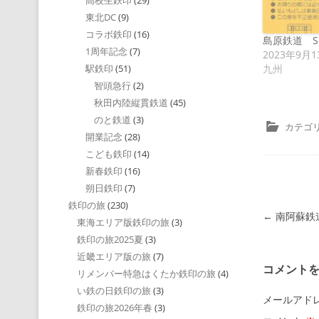
高校生鉄印
(29)
東北DC
(9)
コラボ鉄印
(16)
島原鉄道 Shim
1周年記念
(7)
2023年9月1
九州
駅鉄印
(51)
智頭急行
(2)
秋田内陸縦貫鉄道
(45)
のと鉄道
(3)
カテゴリ
開業記念
(28)
こども鉄印
(14)
新春鉄印
(16)
朔日鉄印
(7)
鉄印の旅
(230)
投稿ナビゲ
←
南阿蘇鉄
東海エリア版鉄印の旅
(3)
鉄印の旅2025夏
(3)
近畿エリア版の旅
(7)
コメント
リメンバー特急はくたか鉄印の旅
(4)
い鉄の日鉄印の旅
(3)
メールアド
鉄印の旅2026年春
(3)