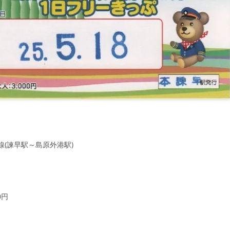
線(諫早駅～島原外港駅)
0円