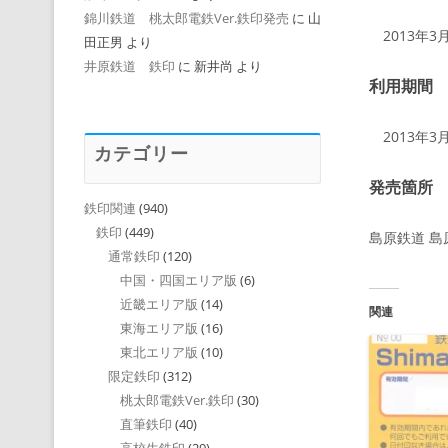
錦川鉄道 桃太郎電鉄Ver.鉄印発売
に
山
2013年3月
田正男
より
井原鉄道 鉄印
に
新井尚
より
利用期間
2013年3月
カテゴリー
発売箇所
鉄印関連
(940)
鉄印
(449)
島原鉄道 
通常鉄印
(120)
中国・四国エリア版
(6)
近畿エリア版
(14)
関連
東海エリア版
(16)
東北エリア版
(10)
限定鉄印
(312)
桃太郎電鉄Ver.鉄印
(30)
直筆鉄印
(40)