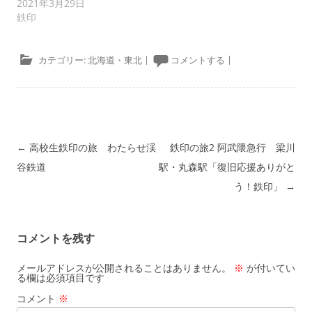
2021年3月29日
鉄印
カテゴリー:
北海道・東北
|
コメントする
|
投稿ナビゲーション
←
高校生鉄印の旅 わたらせ渓
鉄印の旅2 阿武隈急行 梁川
谷鉄道
駅・丸森駅「復旧応援ありがと
う！鉄印」
→
コメントを残す
メールアドレスが公開されることはありません。
※
が付いてい
る欄は必須項目です
コメント
※