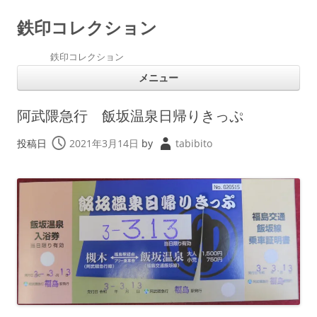
鉄印コレクション
鉄印コレクション
コ
メニュー
ン
テ
ン
ツ
阿武隈急行 飯坂温泉日帰りきっぷ
へ
ス
キ
投稿日
2021年3月14日
by
tabibito
ッ
プ