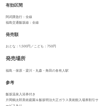
有効区間
阿武隈急行：全線
福島交通飯坂線：全線
発売額
おとな：1,500円／こども：750円
発売場所
福島・保原・梁川・丸森・角田の各有人駅
参考
飯坂温泉入浴券付き
片岡鶴太郎美術庭園＆飯坂明治大正ガラス美術館入場券割引サ
ービスあり