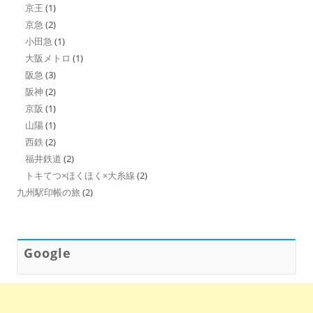
京王
(1)
京急
(2)
小田急
(1)
大阪メトロ
(1)
阪急
(3)
阪神
(2)
京阪
(1)
山陽
(1)
西鉄
(2)
福井鉄道
(2)
トキてつ×ほくほく×大糸線
(2)
九州駅印帳の旅
(2)
Google