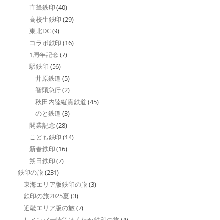
直筆鉄印
(40)
高校生鉄印
(29)
東北DC
(9)
コラボ鉄印
(16)
1周年記念
(7)
駅鉄印
(56)
井原鉄道
(5)
智頭急行
(2)
秋田内陸縦貫鉄道
(45)
のと鉄道
(3)
開業記念
(28)
こども鉄印
(14)
新春鉄印
(16)
朔日鉄印
(7)
鉄印の旅
(231)
東海エリア版鉄印の旅
(3)
鉄印の旅2025夏
(3)
近畿エリア版の旅
(7)
リメンバー特急はくたか鉄印の旅
(4)