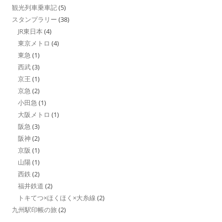
観光列車乗車記
(5)
スタンプラリー
(38)
JR東日本
(4)
東京メトロ
(4)
東急
(1)
西武
(3)
京王
(1)
京急
(2)
小田急
(1)
大阪メトロ
(1)
阪急
(3)
阪神
(2)
京阪
(1)
山陽
(1)
西鉄
(2)
福井鉄道
(2)
トキてつ×ほくほく×大糸線
(2)
九州駅印帳の旅
(2)