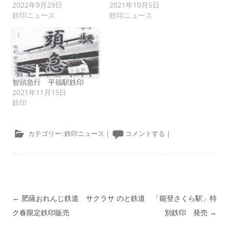
2022年9月29日
2021年10月5日
鉄印ニュース
鉄印ニュース
智頭急行 平福駅鉄印
2021年11月15日
鉄印
カテゴリー:
鉄印ニュース
|
コメントする
|
投稿ナビゲーション
←
肥薩おれんじ鉄道 サクラサ
のと鉄道 「能登さくら駅」特
ク春限定鉄印販売
別鉄印 発売
→