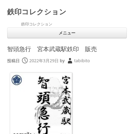
鉄印コレクション
鉄印コレクション
コ
メニュー
ン
テ
ン
ツ
智頭急行 宮本武蔵駅鉄印 販売
へ
ス
キ
投稿日
2022年3月29日
by
tabibito
ッ
プ