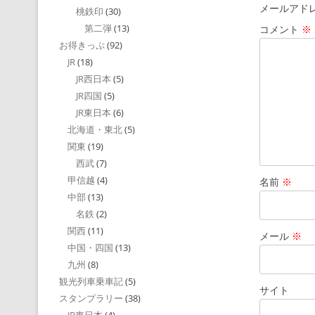
メールアド
桃鉄印
(30)
第二弾
(13)
コメント
※
お得きっぷ
(92)
JR
(18)
JR西日本
(5)
JR四国
(5)
JR東日本
(6)
北海道・東北
(5)
関東
(19)
西武
(7)
甲信越
(4)
名前
※
中部
(13)
名鉄
(2)
関西
(11)
メール
※
中国・四国
(13)
九州
(8)
観光列車乗車記
(5)
サイト
スタンプラリー
(38)