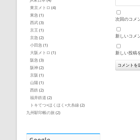
JR東日本
(4)
東京メトロ
(4)
東急
(1)
次回のコメ
西武
(3)
京王
(1)
新しいコメ
京急
(2)
小田急
(1)
新しい投稿
大阪メトロ
(1)
阪急
(3)
阪神
(2)
京阪
(1)
山陽
(1)
西鉄
(2)
福井鉄道
(2)
トキてつ×ほくほく×大糸線
(2)
九州駅印帳の旅
(2)
Google