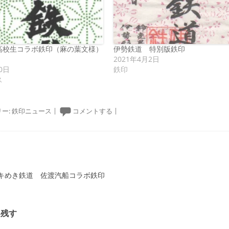
高校生コラボ鉄印（麻の葉文様）
伊勢鉄道 特別版鉄印
2021年4月2日
0日
鉄印
ス
ー:
鉄印ニュース
|
コメントする
|
ーション
キめき鉄道 佐渡汽船コラボ鉄印
を残す