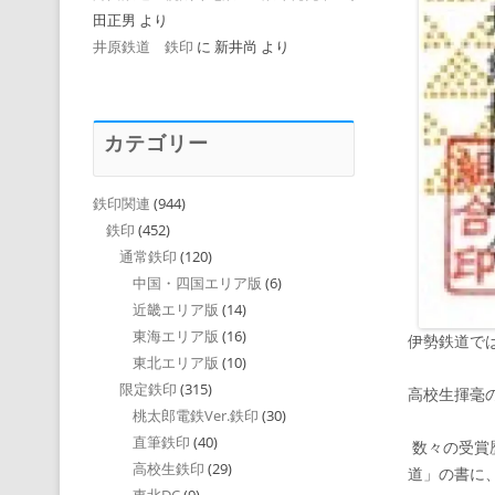
田正男
より
井原鉄道 鉄印
に
新井尚
より
カテゴリー
鉄印関連
(944)
鉄印
(452)
通常鉄印
(120)
中国・四国エリア版
(6)
近畿エリア版
(14)
東海エリア版
(16)
伊勢鉄道で
東北エリア版
(10)
限定鉄印
(315)
高校生揮毫
桃太郎電鉄Ver.鉄印
(30)
直筆鉄印
(40)
数々の受賞
高校生鉄印
(29)
道」の書に