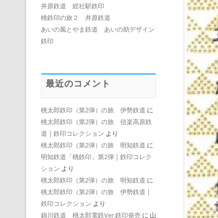
井原鉄道 総社駅鉄印
桃鉄印の旅２ 井原鉄道
あいの風とやま鉄道 あいの助デザイン
鉄印
最近のコメント
桃太郎鉄印（第2弾）の旅 伊勢鉄道
に
桃太郎鉄印（第2弾）の旅 信楽高原鉄
道 | 鉄印コレクション
より
桃太郎鉄印（第2弾）の旅 明知鉄道
に
明知鉄道「桃鉄印」第2弾 | 鉄印コレク
ション
より
桃太郎鉄印（第2弾）の旅 明知鉄道
に
桃太郎鉄印（第2弾）の旅 伊勢鉄道 |
鉄印コレクション
より
錦川鉄道 桃太郎電鉄Ver.鉄印発売
に
山