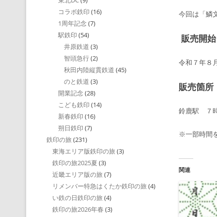
東北DC
(9)
コラボ鉄印
(16)
今回は「鱗
1周年記念
(7)
駅鉄印
(54)
販売開始
井原鉄道
(3)
智頭急行
(2)
令和７年８
秋田内陸縦貫鉄道
(45)
のと鉄道
(3)
販売箇所
開業記念
(28)
こども鉄印
(14)
鈴鹿駅 ７時
新春鉄印
(16)
朔日鉄印
(7)
※一部時間
鉄印の旅
(231)
東海エリア版鉄印の旅
(3)
鉄印の旅2025夏
(3)
関連
近畿エリア版の旅
(7)
リメンバー特急はくたか鉄印の旅
(4)
い鉄の日鉄印の旅
(4)
鉄印の旅2026年春
(3)