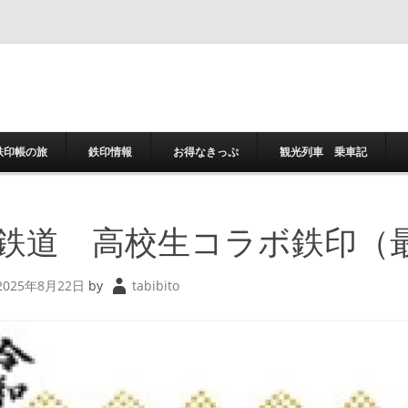
コンテンツへスキ
鉄印帳の旅
鉄印情報
お得なきっぷ
観光列車 乗車記
鉄道 高校生コラボ鉄印（
2025年8月22日
by
tabibito