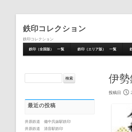
鉄印コレクション
鉄印コレクション
鉄印（全国版） 一覧
鉄印（エリア版） 一覧
伊勢
検
索:
投稿日
最近の投稿
井原鉄道 備中呉妹駅鉄印
井原鉄道 清音駅鉄印