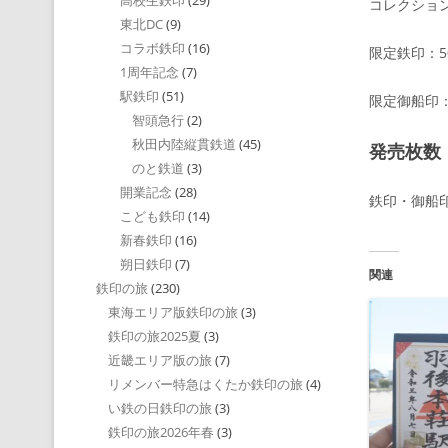
高校生鉄印
(29)
コレクション
東北DC
(9)
コラボ鉄印
(16)
限定鉄印：5
1周年記念
(7)
駅鉄印
(51)
限定御船印：
智頭急行
(2)
秋田内陸縦貫鉄道
(45)
発売枚数
のと鉄道
(3)
開業記念
(28)
鉄印・御船印
こども鉄印
(14)
新春鉄印
(16)
朔日鉄印
(7)
関連
鉄印の旅
(230)
東海エリア版鉄印の旅
(3)
鉄印の旅2025夏
(3)
近畿エリア版の旅
(7)
リメンバー特急はくたか鉄印の旅
(4)
い鉄の日鉄印の旅
(3)
鉄印の旅2026年春
(3)