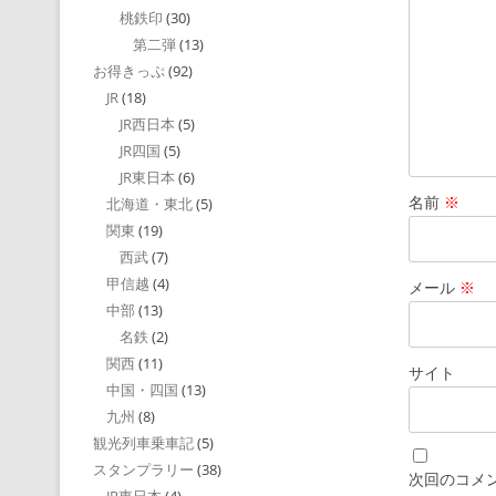
桃鉄印
(30)
第二弾
(13)
お得きっぷ
(92)
JR
(18)
JR西日本
(5)
JR四国
(5)
JR東日本
(6)
名前
※
北海道・東北
(5)
関東
(19)
西武
(7)
甲信越
(4)
メール
※
中部
(13)
名鉄
(2)
関西
(11)
サイト
中国・四国
(13)
九州
(8)
観光列車乗車記
(5)
スタンプラリー
(38)
次回のコメ