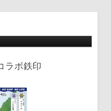
ップ
コラボ鉄印