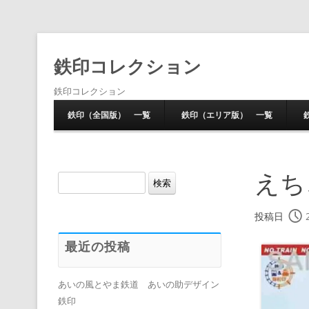
鉄印コレクション
鉄印コレクション
鉄印（全国版） 一覧
鉄印（エリア版） 一覧
えち
検
索:
投稿日
最近の投稿
あいの風とやま鉄道 あいの助デザイン
鉄印