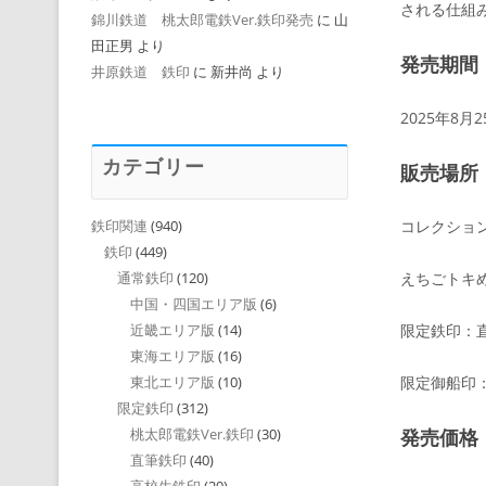
される仕組
錦川鉄道 桃太郎電鉄Ver.鉄印発売
に
山
田正男
より
発売期間
井原鉄道 鉄印
に
新井尚
より
2025年8月
カテゴリー
販売場所
コレクショ
鉄印関連
(940)
鉄印
(449)
えちごトキ
通常鉄印
(120)
中国・四国エリア版
(6)
限定鉄印：
近畿エリア版
(14)
東海エリア版
(16)
限定御船印
東北エリア版
(10)
限定鉄印
(312)
発売価格
桃太郎電鉄Ver.鉄印
(30)
直筆鉄印
(40)