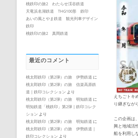
桃鉄印の旅2 わたらせ渓谷鉄道
天竜浜名湖鉄道 THG100形 鉄印
あいの風とやま鉄道 観光列車デザイン
鉄印
桃鉄印の旅2 真岡鉄道
最近のコメント
桃太郎鉄印（第2弾）の旅 伊勢鉄道
に
桃太郎鉄印（第2弾）の旅 信楽高原鉄
道 | 鉄印コレクション
より
えちごトキ
桃太郎鉄印（第2弾）の旅 明知鉄道
に
り継ぎなが
明知鉄道「桃鉄印」第2弾 | 鉄印コレク
ション
より
この企画は
桃太郎鉄印（第2弾）の旅 明知鉄道
に
興と地域活
桃太郎鉄印（第2弾）の旅 伊勢鉄道 |
船を利用し
鉄印コレクション
より