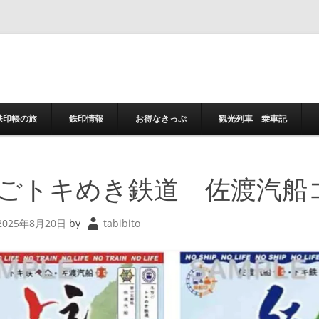
コンテンツへスキ
鉄印帳の旅
鉄印情報
お得なきっぷ
観光列車 乗車記
ごトキめき鉄道 佐渡汽船
2025年8月20日
by
tabibito