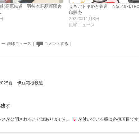
 由利高原鉄道 羽後本荘駅新駅舎
えちごトキめき鉄道 NGT48×ET
印
印販売
8日
2022年11月8日
鉄印ニュース
ー:
鉄印ニュース
|
コメントする
|
ーション
025夏 伊豆箱根鉄道
を残す
レスが公開されることはありません。
※
が付いている欄は必須項目です