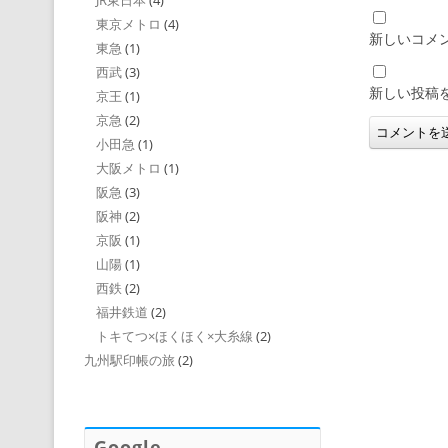
JR東日本
(4)
東京メトロ
(4)
新しいコメ
東急
(1)
西武
(3)
新しい投稿
京王
(1)
京急
(2)
小田急
(1)
大阪メトロ
(1)
阪急
(3)
阪神
(2)
京阪
(1)
山陽
(1)
西鉄
(2)
福井鉄道
(2)
トキてつ×ほくほく×大糸線
(2)
九州駅印帳の旅
(2)
Google