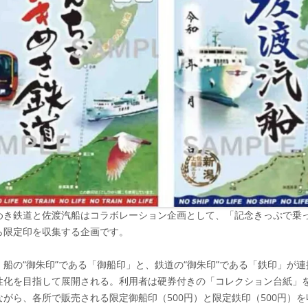
めき鉄道と佐渡汽船はコラボレーション企画として、「記念きっぷで乗
ら限定印を収集する企画です。
、船の“御朱印”である「御船印」と、鉄道の“御朱印”である「鉄印」が
性化を目指して展開される。利用者は硬券付きの「コレクション台紙」を4
ながら、各所で販売される限定御船印（500円）と限定鉄印（500円）