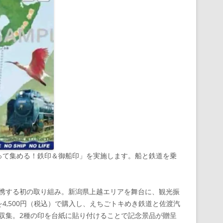
って集める！鉄印＆御船印」を実施します。船と鉄道を乗
連携する初の取り組み。新潟県上越エリアを舞台に、観光振
,500円（税込）で購入し、えちごトキめき鉄道と佐渡汽
を収集。2種の印を台紙に貼り付けることで記念景品が贈呈