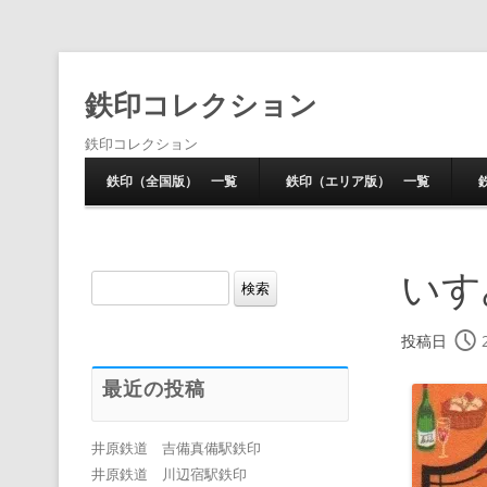
鉄印コレクション
鉄印コレクション
鉄印（全国版） 一覧
鉄印（エリア版） 一覧
いす
検
索:
投稿日
最近の投稿
井原鉄道 吉備真備駅鉄印
井原鉄道 川辺宿駅鉄印