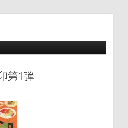
ップ
印第1弾