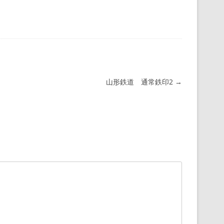
山形鉄道 通常鉄印2
→