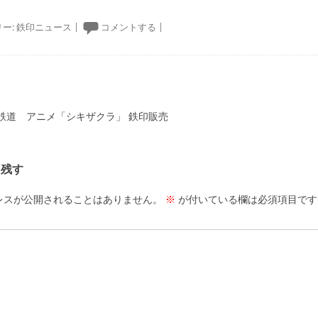
ー:
鉄印ニュース
|
コメントする
|
ーション
鉄道 アニメ「シキザクラ」 鉄印販売
を残す
レスが公開されることはありません。
※
が付いている欄は必須項目です