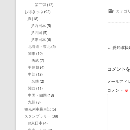
第二弾
(13)
カテゴリ
お得きっぷ
(92)
JR
(18)
JR西日本
(5)
JR四国
(5)
JR東日本
(6)
北海道・東北
(5)
投稿ナビゲ
←
愛知環状
関東
(19)
西武
(7)
甲信越
(4)
コメント
中部
(13)
メールアド
名鉄
(2)
関西
(11)
コメント
※
中国・四国
(13)
九州
(8)
観光列車乗車記
(5)
スタンプラリー
(38)
JR東日本
(4)