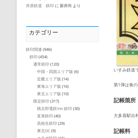
井原鉄道 鉄印
に
新井尚
より
カテゴリー
鉄印関連
(946)
鉄印
(454)
通常鉄印
(120)
いすみ鉄道
中国・四国エリア版
(6)
近畿エリア版
(14)
第1弾は食
東海エリア版
(16)
東北エリア版
(10)
記帳箇所
限定鉄印
(317)
桃太郎電鉄Ver.鉄印
(30)
大多喜駅出札
直筆鉄印
(40)
高校生鉄印
(29)
記帳料
東北DC
(9)