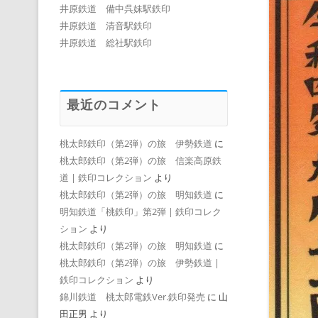
井原鉄道 備中呉妹駅鉄印
井原鉄道 清音駅鉄印
井原鉄道 総社駅鉄印
最近のコメント
桃太郎鉄印（第2弾）の旅 伊勢鉄道
に
桃太郎鉄印（第2弾）の旅 信楽高原鉄
道 | 鉄印コレクション
より
桃太郎鉄印（第2弾）の旅 明知鉄道
に
明知鉄道「桃鉄印」第2弾 | 鉄印コレク
ション
より
桃太郎鉄印（第2弾）の旅 明知鉄道
に
桃太郎鉄印（第2弾）の旅 伊勢鉄道 |
鉄印コレクション
より
錦川鉄道 桃太郎電鉄Ver.鉄印発売
に
山
田正男
より