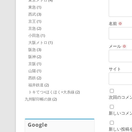
東京メトロ
(4)
東急
(1)
西武
(3)
京王
(1)
名前
※
京急
(2)
小田急
(1)
大阪メトロ
(1)
メール
※
阪急
(3)
阪神
(2)
京阪
(1)
サイト
山陽
(1)
西鉄
(2)
福井鉄道
(2)
トキてつ×ほくほく×大糸線
(2)
次回のコメ
九州駅印帳の旅
(2)
新しいコメ
Google
新しい投稿