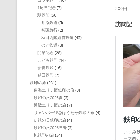
コラボ鉄印
(16)
1周年記念
(7)
300円
駅鉄印
(56)
井原鉄道
(5)
訪問記
智頭急行
(2)
秋田内陸縦貫鉄道
(45)
のと鉄道
(3)
開業記念
(28)
こども鉄印
(14)
新春鉄印
(16)
朔日鉄印
(7)
鉄印の旅
(231)
東海エリア版鉄印の旅
(3)
鉄印の旅2025夏
(3)
近畿エリア版の旅
(7)
リメンバー特急はくたか鉄印の旅
(4)
い鉄の日鉄印の旅
(4)
鉄印の旅2026年春
(3)
桃鉄印の旅
(34)