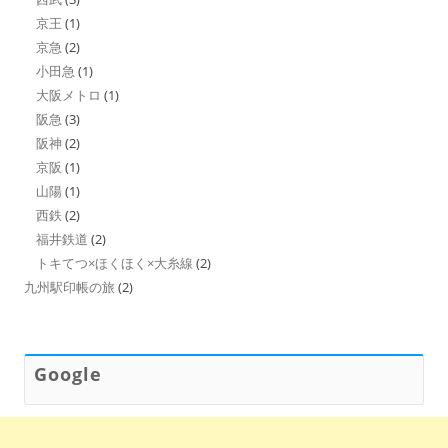
京王
(1)
京急
(2)
小田急
(1)
大阪メトロ
(1)
阪急
(3)
阪神
(2)
京阪
(1)
山陽
(1)
西鉄
(2)
福井鉄道
(2)
トキてつ×ほくほく×大糸線
(2)
九州駅印帳の旅
(2)
Google