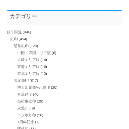
カテゴリー
鉄印関連
(946)
鉄印
(454)
通常鉄印
(120)
中国・四国エリア版
(6)
近畿エリア版
(14)
東海エリア版
(16)
東北エリア版
(10)
限定鉄印
(317)
桃太郎電鉄Ver.鉄印
(30)
直筆鉄印
(40)
高校生鉄印
(29)
東北DC
(9)
コラボ鉄印
(16)
1周年記念
(7)
駅鉄印
(56)