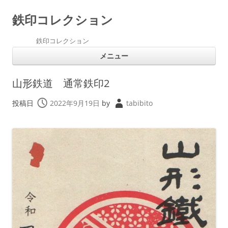
鉄印コレクション
鉄印コレクション
コ
メニュー
ン
テ
ン
ツ
山形鉄道 通常鉄印2
へ
ス
キ
投稿日
2022年9月19日
by
tabibito
ッ
プ