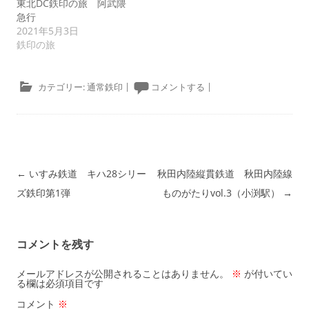
東北DC鉄印の旅 阿武隈
急行
2021年5月3日
鉄印の旅
カテゴリー:
通常鉄印
|
コメントする
|
投稿ナビゲーション
←
いすみ鉄道 キハ28シリー
秋田内陸縦貫鉄道 秋田内陸線
ズ鉄印第1弾
ものがたりvol.3（小渕駅）
→
コメントを残す
メールアドレスが公開されることはありません。
※
が付いてい
る欄は必須項目です
コメント
※