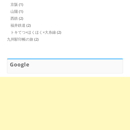
京阪
(1)
山陽
(1)
西鉄
(2)
福井鉄道
(2)
トキてつ×ほくほく×大糸線
(2)
九州駅印帳の旅
(2)
Google