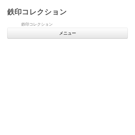
鉄印コレクション
鉄印コレクション
コ
メニュー
ン
テ
ン
ツ
へ
ス
キ
ッ
プ