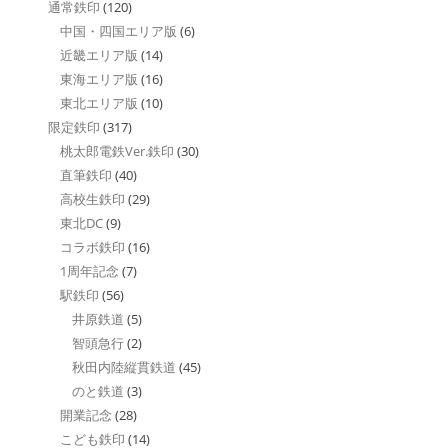
通常鉄印
(120)
中国・四国エリア版
(6)
近畿エリア版
(14)
東海エリア版
(16)
東北エリア版
(10)
限定鉄印
(317)
桃太郎電鉄Ver.鉄印
(30)
直筆鉄印
(40)
高校生鉄印
(29)
東北DC
(9)
コラボ鉄印
(16)
1周年記念
(7)
駅鉄印
(56)
井原鉄道
(5)
智頭急行
(2)
秋田内陸縦貫鉄道
(45)
のと鉄道
(3)
開業記念
(28)
こども鉄印
(14)