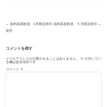
投稿ナビゲーション
←
由利高原鉄道 6月限定鉄印
由利高原鉄道 ５月限定鉄印
→
発売
コメントを残す
メールアドレスが公開されることはありません。
※
が付いてい
る欄は必須項目です
コメント
※