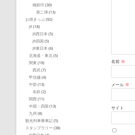
桃鉄印
(30)
第二弾
(13)
お得きっぷ
(92)
JR
(18)
JR西日本
(5)
JR四国
(5)
JR東日本
(6)
北海道・東北
(5)
名前
※
関東
(19)
西武
(7)
甲信越
(4)
メール
※
中部
(13)
名鉄
(2)
関西
(11)
中国・四国
(13)
サイト
九州
(8)
観光列車乗車記
(5)
スタンプラリー
(38)