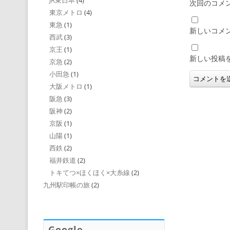
JR東日本
(4)
次回のコメ
東京メトロ
(4)
東急
(1)
新しいコメ
西武
(3)
京王
(1)
新しい投稿
京急
(2)
小田急
(1)
大阪メトロ
(1)
阪急
(3)
阪神
(2)
京阪
(1)
山陽
(1)
西鉄
(2)
福井鉄道
(2)
トキてつ×ほくほく×大糸線
(2)
九州駅印帳の旅
(2)
Google