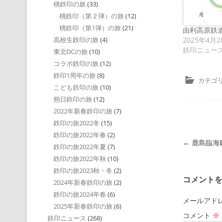
桃鉄印の旅
(33)
桃鉄印（第２弾）の旅
(12)
桃鉄印（第1弾）の旅
(21)
由利高原鉄
2025年4月2
高校生鉄印の旅
(4)
鉄印ニュー
東北DCの旅
(10)
コラボ鉄印の旅
(12)
鉄印1周年の旅
(8)
カテゴリ
こども鉄印の旅
(10)
朔日鉄印の旅
(12)
2022年新春鉄印の旅
(7)
鉄印の旅2022冬
(15)
鉄印の旅2022年春
(2)
投稿ナビゲ
←
鹿島臨海
鉄印の旅2022年夏
(7)
鉄印の旅2022年秋
(10)
鉄印の旅2023秋・冬
(2)
コメント
2024年新春鉄印の旅
(2)
鉄印の旅2024年春
(6)
メールアド
2025年新春鉄印の旅
(6)
コメント
※
鉄印ニュース
(268)