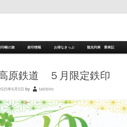
コンテンツへスキ
鉄印帳の旅
鉄印情報
お得なきっぷ
観光列車 乗車記
高原鉄道 ５月限定鉄印
2025年6月5日
by
tabibito