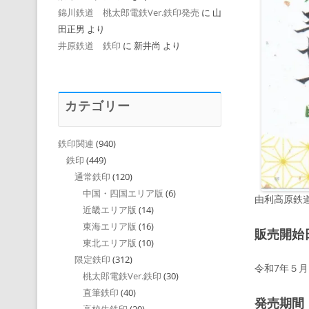
錦川鉄道 桃太郎電鉄Ver.鉄印発売
に
山
田正男
より
井原鉄道 鉄印
に
新井尚
より
カテゴリー
鉄印関連
(940)
鉄印
(449)
通常鉄印
(120)
中国・四国エリア版
(6)
由利高原鉄
近畿エリア版
(14)
東海エリア版
(16)
販売開始
東北エリア版
(10)
限定鉄印
(312)
令和7年５月
桃太郎電鉄Ver.鉄印
(30)
直筆鉄印
(40)
発売期間