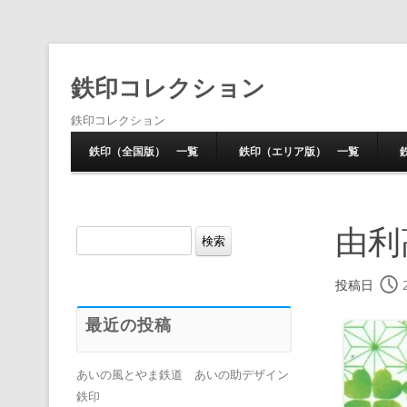
鉄印コレクション
鉄印コレクション
鉄印（全国版） 一覧
鉄印（エリア版） 一覧
由利
検
索:
投稿日
最近の投稿
あいの風とやま鉄道 あいの助デザイン
鉄印