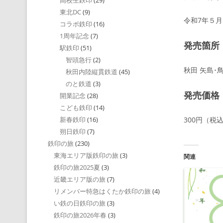
高校生鉄印
(29)
東北DC
(9)
令和7年５月
コラボ鉄印
(16)
1周年記念
(7)
発売箇所
駅鉄印
(51)
智頭急行
(2)
秋田 矢島･
秋田内陸縦貫鉄道
(45)
のと鉄道
(3)
発売価格
開業記念
(28)
こども鉄印
(14)
300円（税
新春鉄印
(16)
朔日鉄印
(7)
鉄印の旅
(230)
東海エリア版鉄印の旅
(3)
関連
鉄印の旅2025夏
(3)
近畿エリア版の旅
(7)
リメンバー特急はくたか鉄印の旅
(4)
い鉄の日鉄印の旅
(3)
鉄印の旅2026年春
(3)