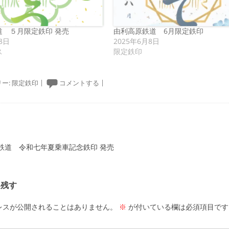
道 ５月限定鉄印 発売
由利高原鉄道 6月限定鉄印
8日
2025年6月8日
ス
限定鉄印
ー:
限定鉄印
|
コメントする
|
ーション
鉄道 令和七年夏乗車記念鉄印 発売
を残す
レスが公開されることはありません。
※
が付いている欄は必須項目です