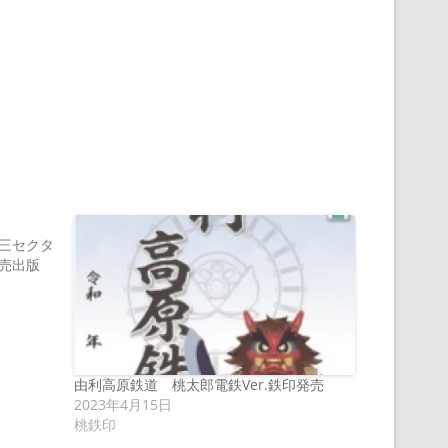
三セクタ
売出版
由利高原鉄道 桃太郎電鉄Ver.鉄印発売
2023年4月15日
桃鉄印