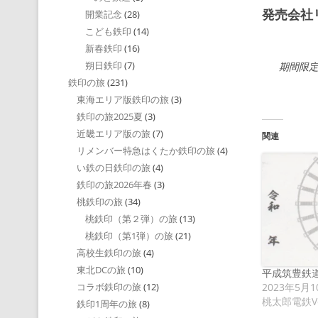
発売会社
開業記念
(28)
こども鉄印
(14)
新春鉄印
(16)
朔日鉄印
(7)
期間限
鉄印の旅
(231)
東海エリア版鉄印の旅
(3)
鉄印の旅2025夏
(3)
近畿エリア版の旅
(7)
関連
リメンバー特急はくたか鉄印の旅
(4)
い鉄の日鉄印の旅
(4)
鉄印の旅2026年春
(3)
桃鉄印の旅
(34)
桃鉄印（第２弾）の旅
(13)
桃鉄印（第1弾）の旅
(21)
高校生鉄印の旅
(4)
東北DCの旅
(10)
平成筑豊鉄道
2023年5月1
コラボ鉄印の旅
(12)
桃太郎電鉄V
鉄印1周年の旅
(8)