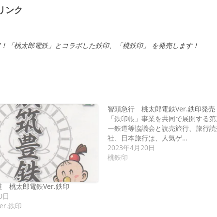
リンク
定！「桃太郎電鉄」とコラボした鉄印、「桃鉄印」 を発売します！
智頭急行 桃太郎電鉄Ver.鉄印発売
「鉄印帳」事業を共同で展開する第
ー鉄道等協議会と読売旅行、旅行読
社、日本旅行は、人気ゲ…
2023年4月20日
桃鉄印
 桃太郎電鉄Ver.鉄印
0日
er.鉄印