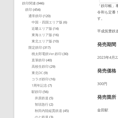
鉄印関連
(946)
「鉄印帳」
鉄印
(454)
令和も定番
通常鉄印
(120)
す。
中国・四国エリア版
(6)
近畿エリア版
(14)
平成筑豊鉄
東海エリア版
(16)
東北エリア版
(10)
発売期間
限定鉄印
(317)
桃太郎電鉄Ver.鉄印
(30)
2023年4月
直筆鉄印
(40)
高校生鉄印
(29)
発売価格
東北DC
(9)
コラボ鉄印
(16)
300円
1周年記念
(7)
駅鉄印
(56)
発売箇所
井原鉄道
(5)
智頭急行
(2)
金田駅
秋田内陸縦貫鉄道
(45)
のと鉄道
(3)