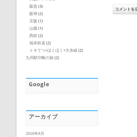
阪急
(3)
阪神
(2)
京阪
(1)
山陽
(1)
西鉄
(2)
福井鉄道
(2)
トキてつ×ほくほく×大糸線
(2)
九州駅印帳の旅
(2)
Google
アーカイブ
2026年8月