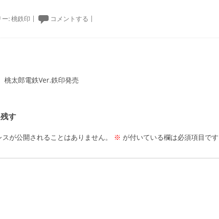
ー:
桃鉄印
|
コメントする
|
ーション
桃太郎電鉄Ver.鉄印発売
を残す
レスが公開されることはありません。
※
が付いている欄は必須項目です