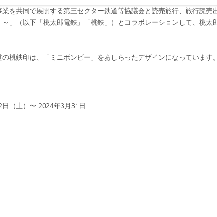
事業を共同で展開する第三セクター鉄道等協議会と読売旅行、旅行読売出
！～」（以下「桃太郎電鉄」「桃鉄」）とコラボレーションして、桃太郎
道の桃鉄印は、「ミニボンビー」をあしらったデザインになっています
22日（土）〜 2024年3月31日