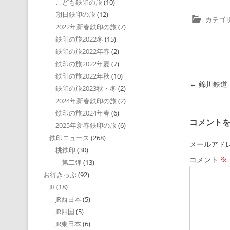
こども鉄印の旅
(10)
朔日鉄印の旅
(12)
カテゴリ
2022年新春鉄印の旅
(7)
鉄印の旅2022冬
(15)
鉄印の旅2022年春
(2)
鉄印の旅2022年夏
(7)
鉄印の旅2022年秋
(10)
投稿ナビゲ
←
錦川鉄道 
鉄印の旅2023秋・冬
(2)
2024年新春鉄印の旅
(2)
鉄印の旅2024年春
(6)
コメント
2025年新春鉄印の旅
(6)
鉄印ニュース
(268)
メールアド
桃鉄印
(30)
コメント
※
第二弾
(13)
お得きっぷ
(92)
JR
(18)
JR西日本
(5)
JR四国
(5)
JR東日本
(6)