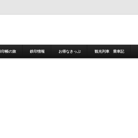
コンテンツへスキ
鉄印帳の旅
鉄印情報
お得なきっぷ
観光列車 乗車記