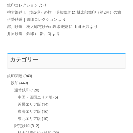
鉄印コレクション
より
桃太郎鉄印（第2弾）の旅 明知鉄道
に
桃太郎鉄印（第2弾）の旅
伊勢鉄道 | 鉄印コレクション
より
錦川鉄道 桃太郎電鉄Ver.鉄印発売
に
山田正男
より
井原鉄道 鉄印
に
新井尚
より
カテゴリー
鉄印関連
(940)
鉄印
(449)
通常鉄印
(120)
中国・四国エリア版
(6)
近畿エリア版
(14)
東海エリア版
(16)
東北エリア版
(10)
限定鉄印
(312)
桃太郎電鉄Ver.鉄印
(30)