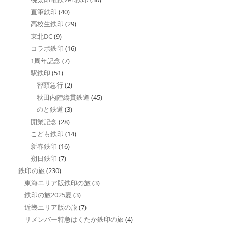
直筆鉄印
(40)
高校生鉄印
(29)
東北DC
(9)
コラボ鉄印
(16)
1周年記念
(7)
駅鉄印
(51)
智頭急行
(2)
秋田内陸縦貫鉄道
(45)
のと鉄道
(3)
開業記念
(28)
こども鉄印
(14)
新春鉄印
(16)
朔日鉄印
(7)
鉄印の旅
(230)
東海エリア版鉄印の旅
(3)
鉄印の旅2025夏
(3)
近畿エリア版の旅
(7)
リメンバー特急はくたか鉄印の旅
(4)