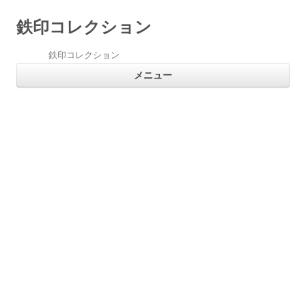
鉄印コレクション
鉄印コレクション
コ
メニュー
ン
テ
ン
ツ
へ
ス
キ
ッ
プ