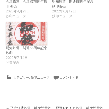
会津鉄道 会津線70周年鉄
明知鉄道 開通88周年記念
印 発売
鉄印販売
2023年4月29日
2022年6月12日
鉄印ニュース
鉄印ニュース
明知鉄道 開通88周年記念
鉄印
2022年7月4日
開業記念
カテゴリー:
鉄印ニュース
|
コメントする
|
投稿ナビゲーション
←
平成筑豊鉄道 桃太郎電鉄
肥薩おれんじ鉄道 桃太郎電鉄