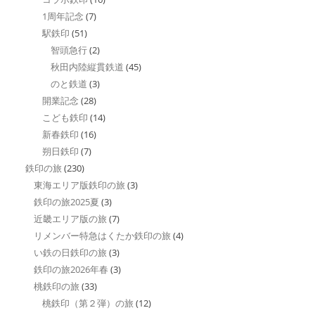
1周年記念
(7)
駅鉄印
(51)
智頭急行
(2)
秋田内陸縦貫鉄道
(45)
のと鉄道
(3)
開業記念
(28)
こども鉄印
(14)
新春鉄印
(16)
朔日鉄印
(7)
鉄印の旅
(230)
東海エリア版鉄印の旅
(3)
鉄印の旅2025夏
(3)
近畿エリア版の旅
(7)
リメンバー特急はくたか鉄印の旅
(4)
い鉄の日鉄印の旅
(3)
鉄印の旅2026年春
(3)
桃鉄印の旅
(33)
桃鉄印（第２弾）の旅
(12)