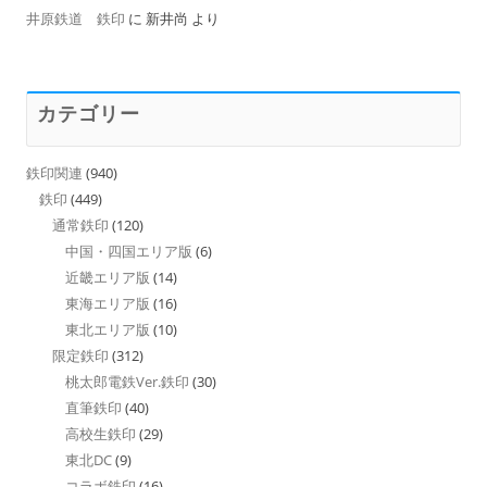
井原鉄道 鉄印
に
新井尚
より
カテゴリー
鉄印関連
(940)
鉄印
(449)
通常鉄印
(120)
中国・四国エリア版
(6)
近畿エリア版
(14)
東海エリア版
(16)
東北エリア版
(10)
限定鉄印
(312)
桃太郎電鉄Ver.鉄印
(30)
直筆鉄印
(40)
高校生鉄印
(29)
東北DC
(9)
コラボ鉄印
(16)