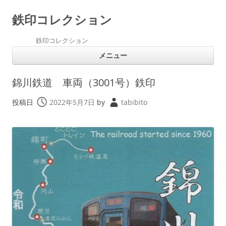
鉄印コレクション
鉄印コレクション
コ
メニュー
ン
テ
ン
ツ
錦川鉄道 車両（3001号）鉄印
へ
ス
キ
投稿日
2022年5月7日
by
tabibito
ッ
プ