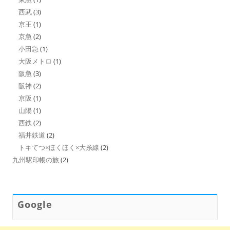
西武
(3)
京王
(1)
京急
(2)
小田急
(1)
大阪メトロ
(1)
阪急
(3)
阪神
(2)
京阪
(1)
山陽
(1)
西鉄
(2)
福井鉄道
(2)
トキてつ×ほくほく×大糸線
(2)
九州駅印帳の旅
(2)
Google