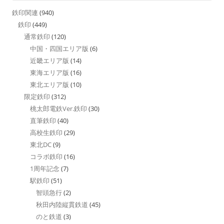
鉄印関連
(940)
鉄印
(449)
通常鉄印
(120)
中国・四国エリア版
(6)
近畿エリア版
(14)
東海エリア版
(16)
東北エリア版
(10)
限定鉄印
(312)
桃太郎電鉄Ver.鉄印
(30)
直筆鉄印
(40)
高校生鉄印
(29)
東北DC
(9)
コラボ鉄印
(16)
1周年記念
(7)
駅鉄印
(51)
智頭急行
(2)
秋田内陸縦貫鉄道
(45)
のと鉄道
(3)