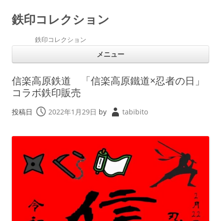
鉄印コレクション
鉄印コレクション
コ
メニュー
ン
テ
ン
ツ
信楽高原鉄道 「信楽高原鐵道×忍者の日」
へ
ス
コラボ鉄印販売
キ
ッ
プ
投稿日
2022年1月29日
by
tabibito