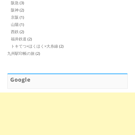
阪急
(3)
阪神
(2)
京阪
(1)
山陽
(1)
西鉄
(2)
福井鉄道
(2)
トキてつ×ほくほく×大糸線
(2)
九州駅印帳の旅
(2)
Google