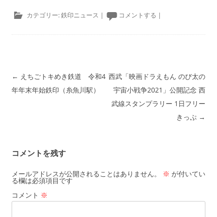
カテゴリー:
鉄印ニュース
|
コメントする
|
投稿ナビゲーション
←
えちごトキめき鉄道 令和4
西武「映画ドラえもん のび太の
年年末年始鉄印（糸魚川駅）
宇宙小戦争2021」公開記念 西
武線スタンプラリー 1日フリー
きっぷ
→
コメントを残す
メールアドレスが公開されることはありません。
※
が付いてい
る欄は必須項目です
コメント
※