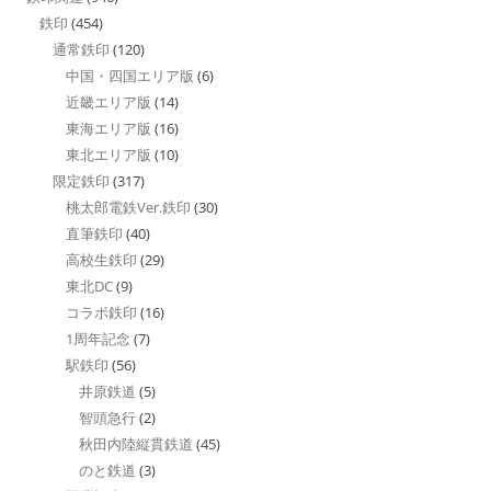
鉄印
(454)
通常鉄印
(120)
中国・四国エリア版
(6)
近畿エリア版
(14)
東海エリア版
(16)
東北エリア版
(10)
限定鉄印
(317)
桃太郎電鉄Ver.鉄印
(30)
直筆鉄印
(40)
高校生鉄印
(29)
東北DC
(9)
コラボ鉄印
(16)
1周年記念
(7)
駅鉄印
(56)
井原鉄道
(5)
智頭急行
(2)
秋田内陸縦貫鉄道
(45)
のと鉄道
(3)