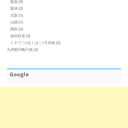
阪急
(3)
阪神
(2)
京阪
(1)
山陽
(1)
西鉄
(2)
福井鉄道
(2)
トキてつ×ほくほく×大糸線
(2)
九州駅印帳の旅
(2)
Google