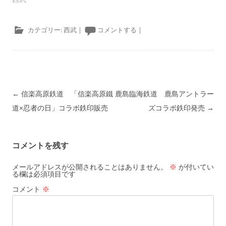
カテゴリー:
西武
|
コメントする
|
投稿ナビゲーション
←
信楽高原鉄道 「信楽高原鐵
鹿島臨海鉄道 鹿島アントラー
道×忍者の日」コラボ鉄印販売
ズコラボ鉄印発売
→
コメントを残す
メールアドレスが公開されることはありません。
※
が付いてい
る欄は必須項目です
コメント
※