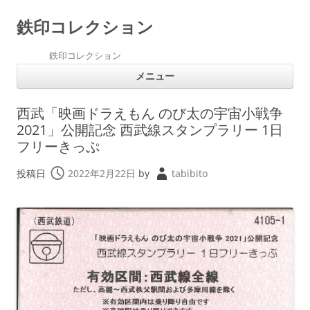
鉄印コレクション
鉄印コレクション
コ
メニュー
ン
テ
ン
ツ
西武「映画ドラえもん のび太の宇宙小戦争
へ
ス
2021」公開記念 西武線スタンプラリー 1日
キ
フリーきっぷ
ッ
プ
投稿日
2022年2月22日
by
tabibito