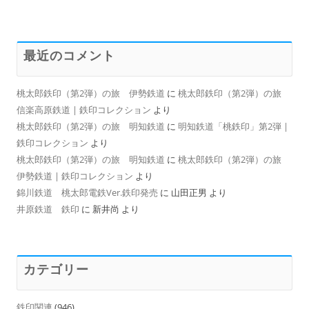
最近のコメント
桃太郎鉄印（第2弾）の旅 伊勢鉄道
に
桃太郎鉄印（第2弾）の旅
信楽高原鉄道 | 鉄印コレクション
より
桃太郎鉄印（第2弾）の旅 明知鉄道
に
明知鉄道「桃鉄印」第2弾 |
鉄印コレクション
より
桃太郎鉄印（第2弾）の旅 明知鉄道
に
桃太郎鉄印（第2弾）の旅
伊勢鉄道 | 鉄印コレクション
より
錦川鉄道 桃太郎電鉄Ver.鉄印発売
に
山田正男
より
井原鉄道 鉄印
に
新井尚
より
カテゴリー
鉄印関連
(946)