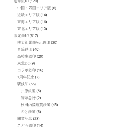
通常鉄印
(120)
中国・四国エリア版
(6)
近畿エリア版
(14)
東海エリア版
(16)
東北エリア版
(10)
限定鉄印
(317)
桃太郎電鉄Ver.鉄印
(30)
直筆鉄印
(40)
高校生鉄印
(29)
東北DC
(9)
コラボ鉄印
(16)
1周年記念
(7)
駅鉄印
(56)
井原鉄道
(5)
智頭急行
(2)
秋田内陸縦貫鉄道
(45)
のと鉄道
(3)
開業記念
(28)
こども鉄印
(14)