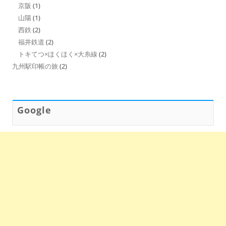
京阪
(1)
山陽
(1)
西鉄
(2)
福井鉄道
(2)
トキてつ×ほくほく×大糸線
(2)
九州駅印帳の旅
(2)
Google