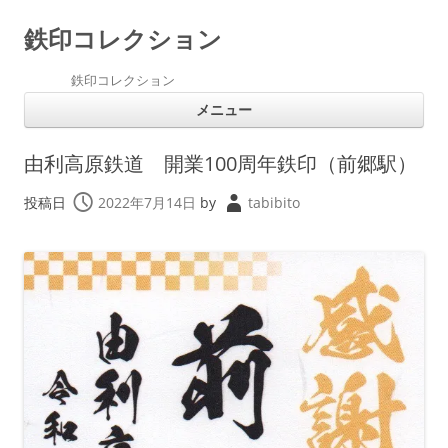
鉄印コレクション
鉄印コレクション
コ
メニュー
ン
テ
ン
ツ
由利高原鉄道 開業100周年鉄印（前郷駅）
へ
ス
キ
投稿日
2022年7月14日
by
tabibito
ッ
プ