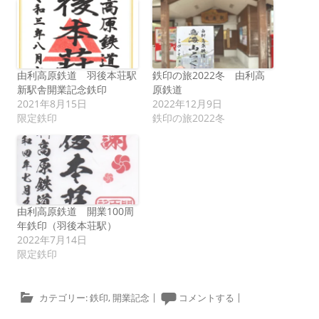
由利高原鉄道 羽後本荘駅
鉄印の旅2022冬 由利高
新駅舎開業記念鉄印
原鉄道
2021年8月15日
2022年12月9日
限定鉄印
鉄印の旅2022冬
由利高原鉄道 開業100周
年鉄印（羽後本荘駅）
2022年7月14日
限定鉄印
カテゴリー:
鉄印
,
開業記念
|
コメントする
|